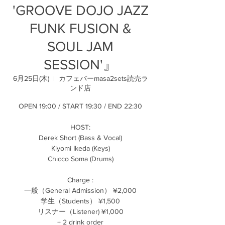
'GROOVE DOJO JAZZ
FUNK FUSION &
SOUL JAM
SESSION'』
6月25日(木)
  |  
カフェバーmasa2sets読売ラ
ンド店
OPEN 19:00 / START 19:30 / END 22:30
HOST:
Derek Short (Bass & Vocal)
Kiyomi Ikeda (Keys)
Chicco Soma (Drums)
Charge :
一般（General Admission） ¥2,000
学生（Students） ¥1,500
リスナー（Listener) ¥1,000
+ 2 drink order