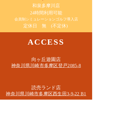
​和泉多摩川店
24時間利用可能
​会員制シミュレーションゴルフ導入店
定休日 無 (不定休)
ACCESS
​向ヶ丘遊園店
神奈川県川崎市多摩区​登戸2085-8
​読売ランド店
神奈川県川崎市多摩区​西生田3-9-22 B1
Tel. 044-455-6610
​登戸店