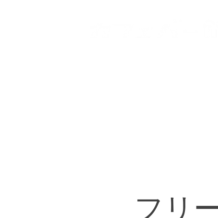
HOME
登戸店
向ヶ丘
フリ