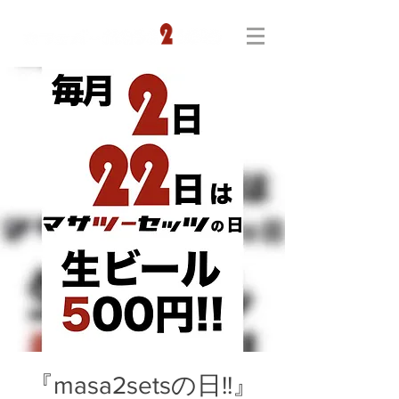
『masa2setsの日!!』