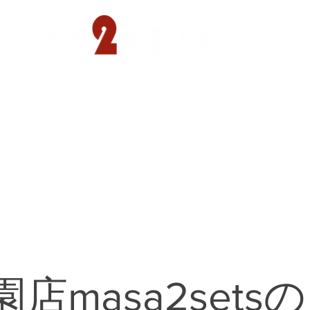
遊園店
読売ランド店
ゴルフ倶楽部
concept
店masa2setsの