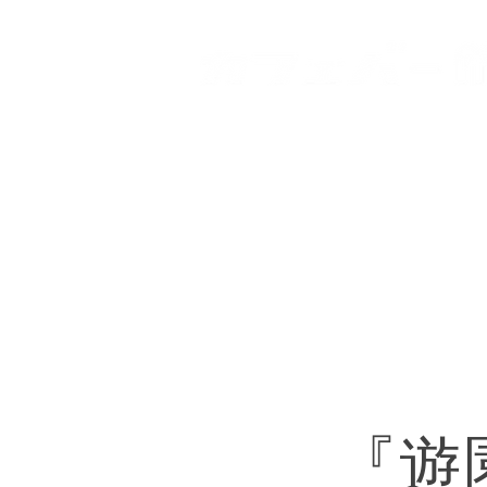
HOME
登戸店
向ヶ丘
『遊園