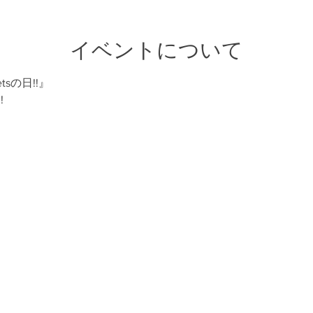
イベントについて
tsの日!!』
!