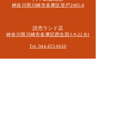
神奈川県川崎市多摩区​登戸2085-8
​読売ランド店
神奈川県川崎市多摩区​西生田3-9-22 B1
Tel. 044-455-6610
​登戸店
神奈川県川崎市多摩区​登戸2583-4
​登戸グランブロス301
​和泉多摩川店
東京都狛江市東和泉3-6-5
​ロイヤル多摩川2F
Mail.
masa2sets@gmail.com