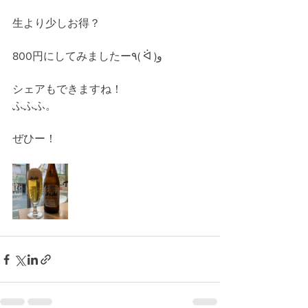
生より少しお得？
800円にしてみましたー٩( ᐛ )و
シェアもできますね！
ふふふ。
ぜひー！