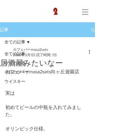
記事
全ての記事
カフェバーmasa2sets
全ての記事
2020年3月1日
読了時間: 1分
居酒屋みたいなー
今日のお酒
カフェバーmasa2sets向ヶ丘遊園店
今日のフード
ウイスキー
実は
初めてビールの中瓶を入れてみまし
た。
オリンピック仕様。