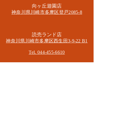
​向ヶ丘遊園店
神奈川県川崎市多摩区​登戸2085-8
​読売ランド店
神奈川県川崎市多摩区​西生田3-9-22 B1
Tel. 044-455-6610
​登戸店
神奈川県川崎市多摩区​登戸2583-4
​登戸グランブロス301
​和泉多摩川店
東京都狛江市東和泉3-6-5
​ロイヤル多摩川2F