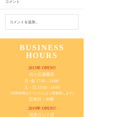
コメント
11月3日(木) 登戸店
10月24日(月) 
コメントを追加…
BUSINESS
HOURS
2015年 OPEN!!
​向ヶ丘遊園店
月~金 17:00 - 24:00
土・日 15:00 - 24:00
(営業時間はイベントにより変動致します)
定休日：水曜
2019年 OPEN!!
​読売ランド店