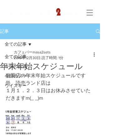
記事
全ての記事
カフェバーmasa2sets
全ての記事
2019年12月30日
読了時間: 1分
年末年始スケジュール
今日のお酒
遊園店の年末年始スケジュールです
今日のフード
尚、読売ランド店は
ウイスキー
１月１．２．３日はお休みさせていた
だきますm(_ _)m