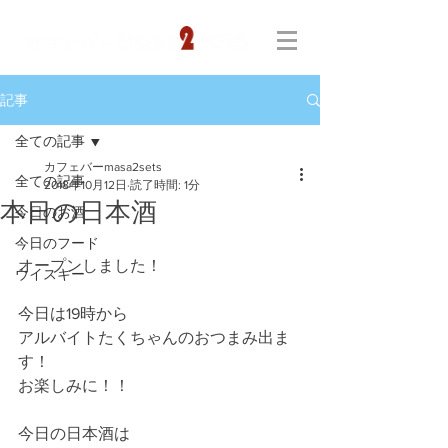
記事
全ての記事
カフェバーmasa2sets
全ての記事
2018年10月12日
読了時間: 1分
本日の日本酒
今日のお酒
今日のフード
オープンしました！
ウイスキー
今日は19時から
アルバイトたくちゃんのおつまみ出ま
す！
お楽しみに！！
今日の日本酒は