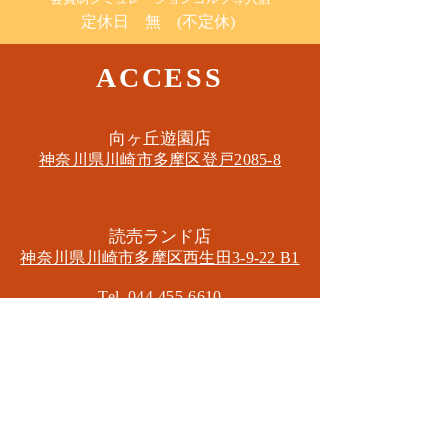
定休日 無 (不定休)
ACCESS
​向ヶ丘遊園店
神奈川県川崎市多摩区​登戸2085-8
​読売ランド店
神奈川県川崎市多摩区​西生田3-9-22 B1
Tel. 044-455-6610
​登戸店
神奈川県川崎市多摩区​登戸2583-4
​登戸グランブロス301