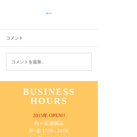
コメント
9月8日(木) 登戸店
9月6日(火) 登戸
コメントを追加…
BUSINESS
HOURS
2015年 OPEN!!
​向ヶ丘遊園店
月~金 17:00 - 24:00