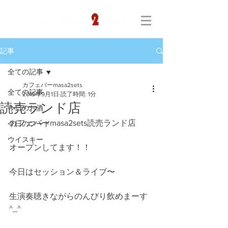
記事
全ての記事
カフェバーmasa2sets
全ての記事
2019年9月1日
読了時間: 1分
読売ランド店
今日のお酒
カフェバーmasa2sets読売ランド店
今日のフード
ウイスキー
オープンしてます！！
今日はセッション＆ライブ〜
生演奏聴きながらのんびり飲めまーす
^_^