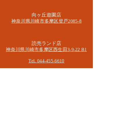
​向ヶ丘遊園店
神奈川県川崎市多摩区​登戸2085-8
​読売ランド店
神奈川県川崎市多摩区​西生田3-9-22 B1
Tel. 044-455-6610
​登戸店
神奈川県川崎市多摩区​登戸2583-4
​登戸グランブロス301
​和泉多摩川店
東京都狛江市東和泉3-6-5
​ロイヤル多摩川2F