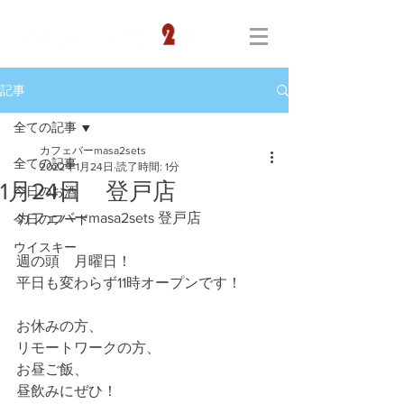
記事
全ての記事
カフェバーmasa2sets
全ての記事
2022年1月24日
読了時間: 1分
1月24日 登戸店
今日のお酒
カフェバーmasa2sets 登戸店
今日のフード
ウイスキー
週の頭　月曜日！
平日も変わらず11時オープンです！
お休みの方、
リモートワークの方、
お昼ご飯、
昼飲みにぜひ！