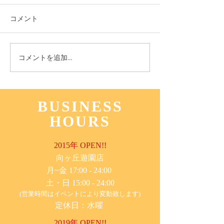
コメント
11月3日(木) 登戸店
10月24日(月) 
コメントを追加…
BUSINESS
HOURS
2015年 OPEN!!
​向ヶ丘遊園店
月~金 17:00 - 24:00
土・日 15:00 - 24:00
(営業時間はイベントにより変動致します)
定休日：水曜
2019年 OPEN!!