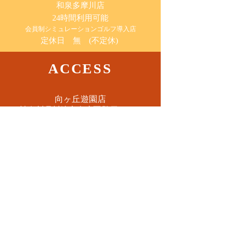
​和泉多摩川店
24時間利用可能
​会員制シミュレーションゴルフ導入店
定休日 無 (不定休)
ACCESS
​向ヶ丘遊園店
神奈川県川崎市多摩区​登戸2085-8
​読売ランド店
神奈川県川崎市多摩区​西生田3-9-22 B1
Tel. 044-455-6610
​登戸店