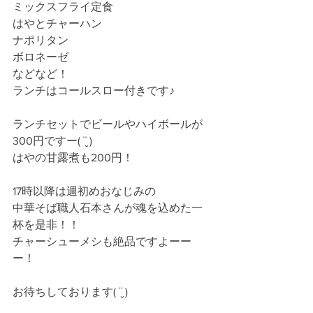
ミックスフライ定食
はやとチャーハン
ナポリタン
ボロネーゼ
などなど！
ランチはコールスロー付きです♪
ランチセットでビールやハイボールが
300円ですー( ¨̮ )
はやの甘露煮も200円！
17時以降は週初めおなじみの
中華そば職人石本さんが魂を込めた一
杯を是非！！
チャーシューメシも絶品ですよーー
ー！
お待ちしております( ¨̮ )