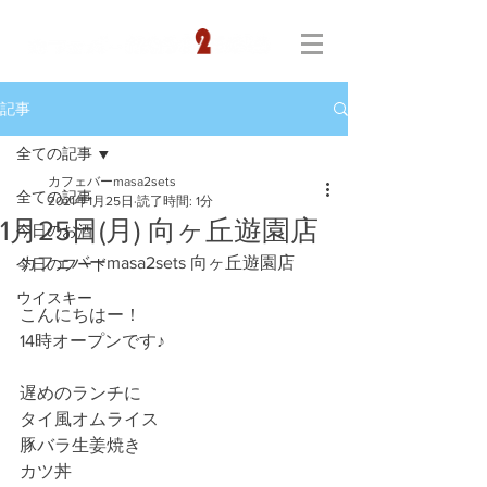
記事
全ての記事
カフェバーmasa2sets
全ての記事
2021年1月25日
読了時間: 1分
1月25日(月) 向ヶ丘遊園店
今日のお酒
カフェバーmasa2sets 向ヶ丘遊園店
今日のフード
ウイスキー
こんにちはー！
14時オープンです♪
遅めのランチに
タイ風オムライス
豚バラ生姜焼き
カツ丼