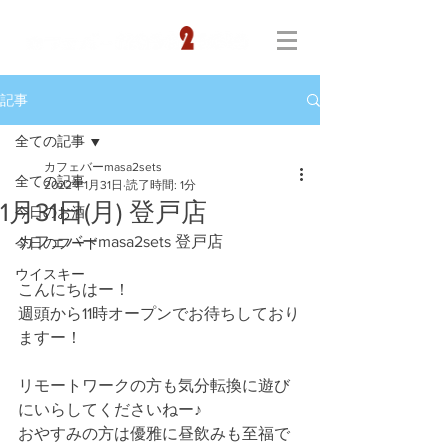
記事
全ての記事
カフェバーmasa2sets
全ての記事
2022年1月31日
読了時間: 1分
1月31日(月) 登戸店
今日のお酒
カフェバーmasa2sets 登戸店
今日のフード
ウイスキー
こんにちはー！
週頭から11時オープンでお待ちしており
ますー！
リモートワークの方も気分転換に遊び
にいらしてくださいねー♪
おやすみの方は優雅に昼飲みも至福で