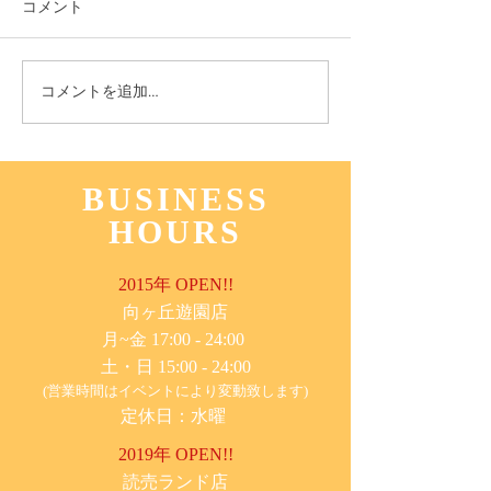
コメント
11月3日(木) 登戸店
10月24日(月) 
コメントを追加…
BUSINESS
HOURS
2015年 OPEN!!
​向ヶ丘遊園店
月~金 17:00 - 24:00
土・日 15:00 - 24:00
(営業時間はイベントにより変動致します)
定休日：水曜
2019年 OPEN!!
​読売ランド店