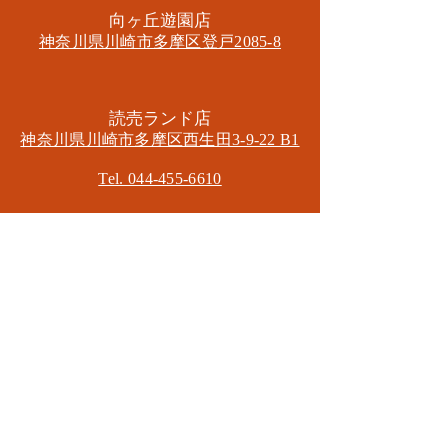
​向ヶ丘遊園店
神奈川県川崎市多摩区​登戸2085-8
​読売ランド店
神奈川県川崎市多摩区​西生田3-9-22 B1
Tel. 044-455-6610
​登戸店
神奈川県川崎市多摩区​登戸2583-4
​登戸グランブロス301
​和泉多摩川店
東京都狛江市東和泉3-6-5
​ロイヤル多摩川2F