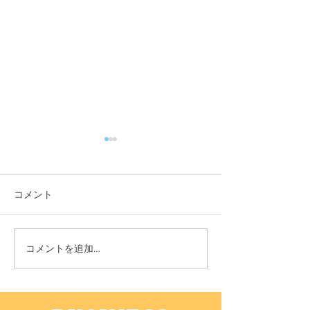
コメント
11月3日(木) 登戸店
10月24日(月) 
コメントを追加…