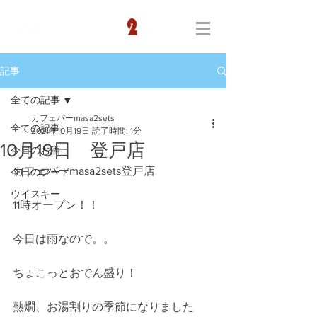
記事
全ての記事
カフェバーmasa2sets
全ての記事
2021年10月19日
読了時間: 1分
10月19日 登戸店
今日のお酒
カフェバーmasa2sets登戸店
今日のフード
ウイスキー
11時オープン！！
今日は雨なので。。
ちょこっとおでん盛り！
熱燗、お湯割りの季節になりました