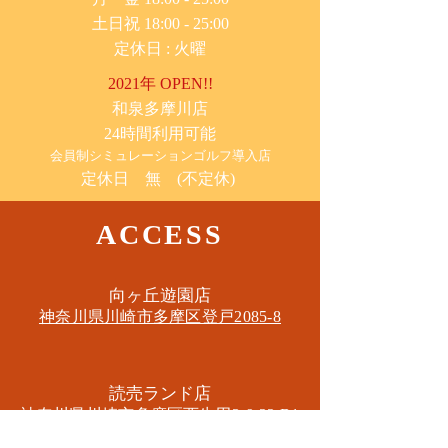
土日祝 18:00 - 25:00
​定休日 : 火曜
2021年 OPEN!!
​和泉多摩川店
24時間利用可能
​会員制シミュレーションゴルフ導入店
定休日 無 (不定休)
ACCESS
​向ヶ丘遊園店
神奈川県川崎市多摩区​登戸2085-8
​読売ランド店
神奈川県川崎市多摩区​西生田3-9-22 B1