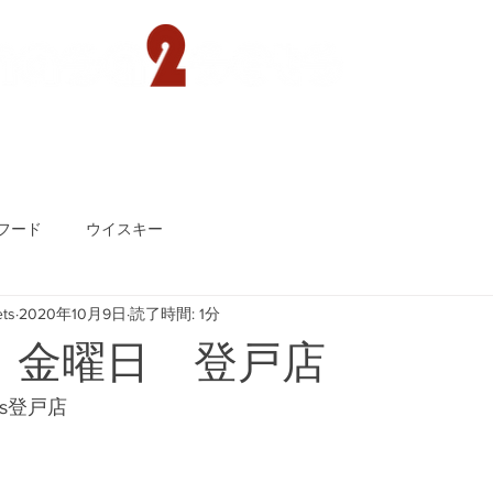
遊園店
読売ランド店
ゴルフ倶楽部
concept
フード
ウイスキー
ts
2020年10月9日
読了時間: 1分
日 金曜日 登戸店
ts登戸店