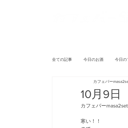
HOME
登戸店
向ヶ丘
全ての記事
今日のお酒
今日の
カフェバーmasa2se
10月9
カフェバーmasa2se
寒い！！