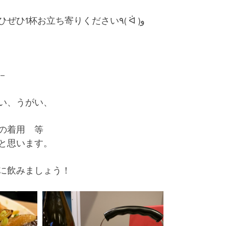
お仕事終わったらぜひぜひ1杯お立ち寄りください٩( ᐛ )و
－
い、うがい、
の着用　等　
と思います。
に飲みましょう！