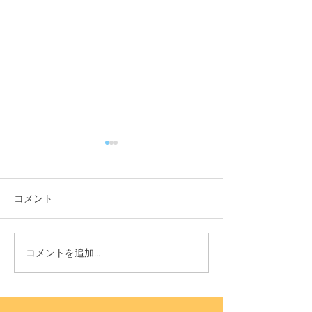
コメント
11月3日(木) 登戸店
10月24日(月) 
コメントを追加…