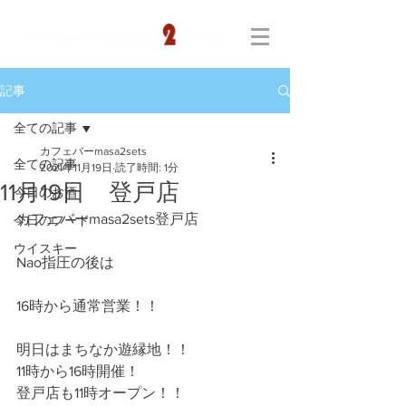
記事
全ての記事
カフェバーmasa2sets
全ての記事
2021年11月19日
読了時間: 1分
11月19日 登戸店
今日のお酒
カフェバーmasa2sets登戸店
今日のフード
ウイスキー
Nao指圧の後は
16時から通常営業！！
明日はまちなか遊縁地！！
11時から16時開催！
登戸店も11時オープン！！