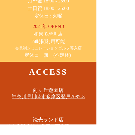
月〜金 18:00 - 25:00
土日祝 18:00 - 25:00
​定休日 : 火曜
2021年 OPEN!!
​和泉多摩川店
24時間利用可能
​会員制シミュレーションゴルフ導入店
定休日 無 (不定休)
ACCESS
​向ヶ丘遊園店
神奈川県川崎市多摩区​登戸2085-8
​読売ランド店
神奈川県川崎市多摩区​西生田3-9-22 B1