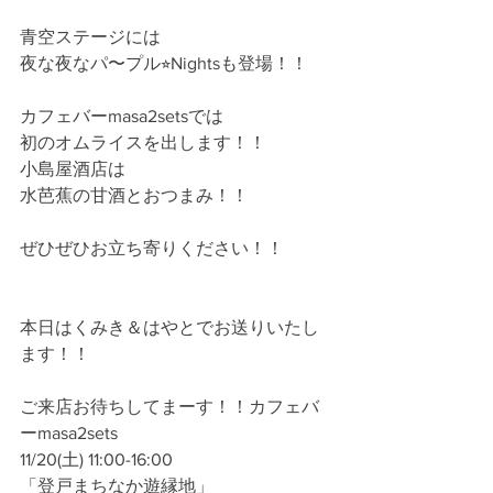
青空ステージには
夜な夜なパ〜プル⭐︎Nightsも登場！！
カフェバーmasa2setsでは
初のオムライスを出します！！
小島屋酒店は
水芭蕉の甘酒とおつまみ！！
ぜひぜひお立ち寄りください！！
本日はくみき＆はやとでお送りいたし
ます！！
ご来店お待ちしてまーす！！カフェバ
ーmasa2sets
11/20(土) 11:00-16:00
「登戸まちなか遊縁地」