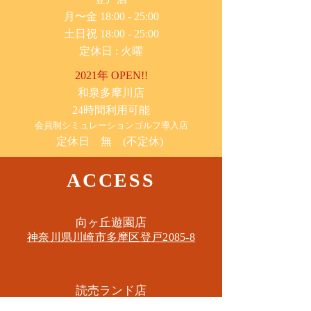
月〜金 18:00 - 25:00
土日祝 18:00 - 25:00
​定休日 : 火曜
2021年 OPEN!!
​和泉多摩川店
24時間利用可能
​会員制シミュレーションゴルフ導入店
定休日 無 (不定休)
ACCESS
​向ヶ丘遊園店
神奈川県川崎市多摩区​登戸2085-8
​読売ランド店
神奈川県川崎市多摩区​西生田3-9-22 B1