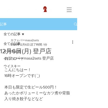
記事
全ての記事
カフェバーmasa2sets
全ての記事
2021年12月6日
読了時間: 1分
12月6日(月) 登戸店
今日のお酒
カフェバーmasa2sets 登戸店
今日のフード
ウイスキー
こんにちはー！
16時オープンです( ¨̮ )
本日も限定で生ビール500円！
あったかボリューミーなカツ煮や背脂
入り焼き餃子などなど