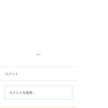
コメント
11月3日(木) 登戸店
10月24日(月) 
コメントを追加…