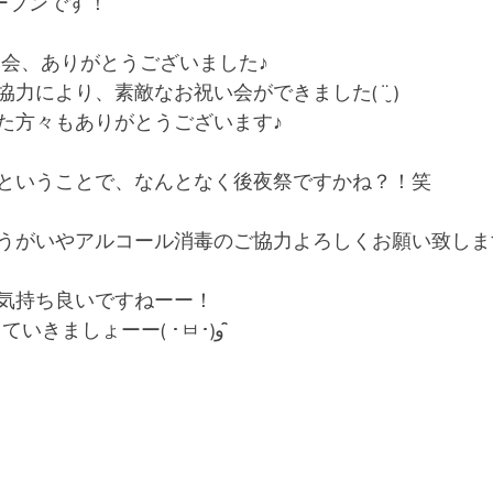
ープンです！
い会、ありがとうございました♪
力により、素敵なお祝い会ができました( ¨̮ )
た方々もありがとうございます♪
ということで、なんとなく後夜祭ですかね？！笑
がいやアルコール消毒のご協力よろしくお願い致します( ¨
気持ち良いですねーー！
1日元気にかっ飛ばしていきましょーー( ･ㅂ･)و ̑̑