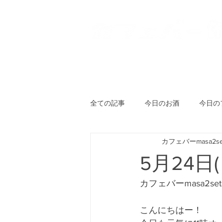
HOME
登戸店
向ヶ丘
全ての記事
今日のお酒
今日の
カフェバーmasa2se
5月24日(
カフェバーmasa2se
こんにちはー！