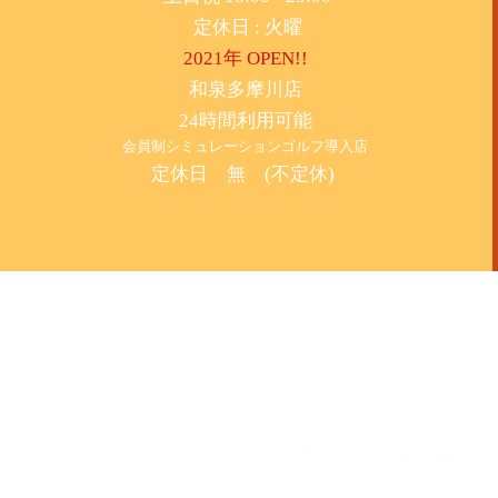
​定休日 : 火曜
2021年 OPEN!!
​和泉多摩川店
24時間利用可能
​会員制シミュレーションゴルフ導入店
定休日 無 (不定休)