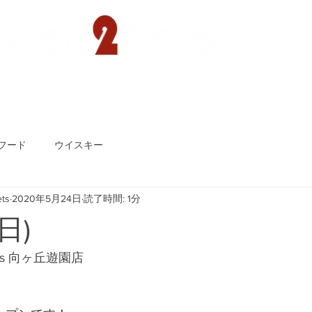
遊園店
読売ランド店
ゴルフ倶楽部
concept
フード
ウイスキー
ts
2020年5月24日
読了時間: 1分
日)
ts 向ヶ丘遊園店