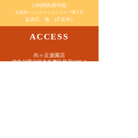
24時間利用可能
​会員制シミュレーションゴルフ導入店
定休日 無 (不定休)
ACCESS
​向ヶ丘遊園店
神奈川県川崎市多摩区​登戸2085-8
​読売ランド店
神奈川県川崎市多摩区​西生田3-9-22 B1
Tel. 044-455-6610
​登戸店