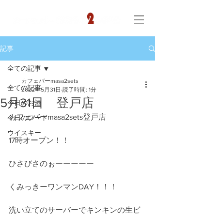
記事
全ての記事
カフェバーmasa2sets
全ての記事
2022年5月31日
読了時間: 1分
5月31日 登戸店
今日のお酒
カフェバーmasa2sets登戸店
今日のフード
ウイスキー
17時オープン！！
ひさびさのぉーーーーー
くみっきーワンマンDAY！！！
洗い立てのサーバーでキンキンの生ビ