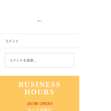
コメント
11月3日(木) 登戸店
10月24日(月) 
コメントを追加…
BUSINESS
HOURS
2015年 OPEN!!
​向ヶ丘遊園店