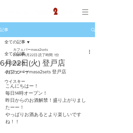
記事
全ての記事
カフェバーmasa2sets
全ての記事
2021年6月22日
読了時間: 1分
6月22日(火) 登戸店
今日のお酒
カフェバーmasa2sets 登戸店
今日のフード
ウイスキー
こんにちはー！
毎日14時オープン！
昨日からのお酒解禁！盛り上がりまし
たーー！
やっぱりお酒あるとより楽しいです
ね！！