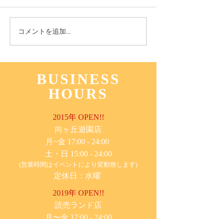
11月3日(木) 登戸店
10月24日(月) 
コメントを追加…
BUSINESS
HOURS
2015年 OPEN!!
​向ヶ丘遊園店
月~金 17:00 - 24:00
土・日 15:00 - 24:00
(営業時間はイベントにより変動致します)
定休日：水曜
2019年 OPEN!!
​読売ランド店
月〜金 17:00 - 24:00