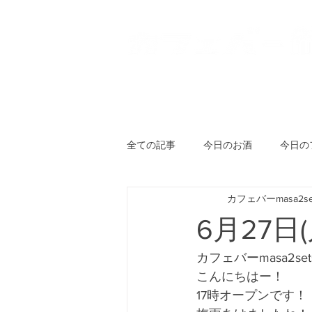
HOME
登戸店
向ヶ丘
全ての記事
今日のお酒
今日の
カフェバーmasa2se
6月27日
カフェバーmasa2se
こんにちはー！
17時オープンです！