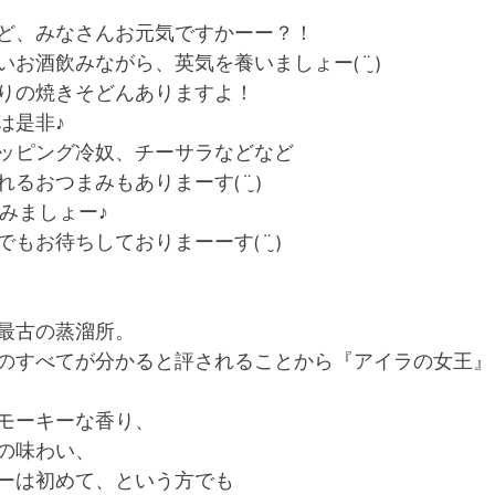
ど、みなさんお元気ですかーー？！
お酒飲みながら、英気を養いましょー( ¨̮ )
りの焼きそどんありますよ！
は是非♪
ッピング冷奴、チーサラなどなど
おつまみもありまーす( ¨̮ )
みましょー♪
お待ちしておりまーーす( ¨̮ )
最古の蒸溜所。
のすべてが分かると評されることから『アイラの女王』
モーキーな香り、
の味わい、
ーは初めて、という方でも