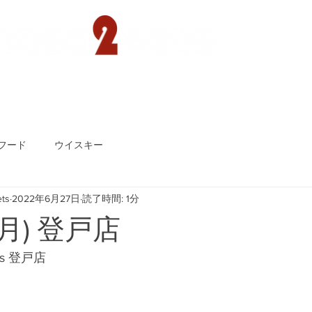
遊園店
読売ランド店
ゴルフ倶楽部
concept
フード
ウイスキー
ts
2022年6月27日
読了時間: 1分
(月) 登戸店
ts 登戸店