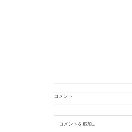
コメント
コメントを追加…
11月3日(木) 登戸店