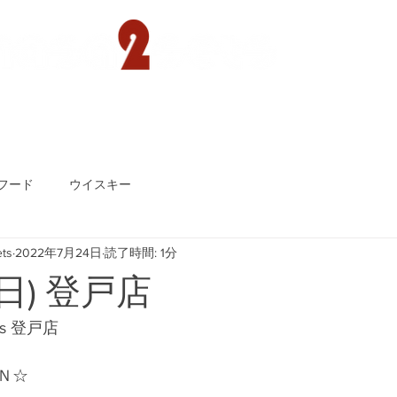
遊園店
読売ランド店
ゴルフ倶楽部
concept
フード
ウイスキー
ts
2022年7月24日
読了時間: 1分
(日) 登戸店
ts 登戸店
Ｎ☆