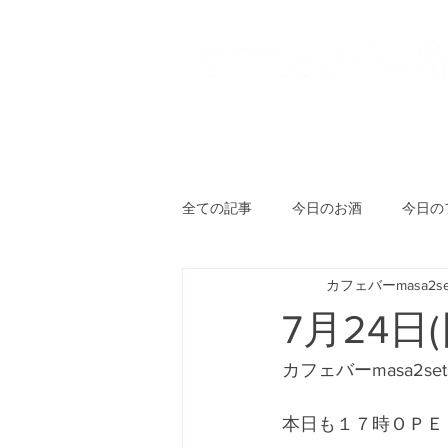
HOME
登戸店
向ヶ丘
全ての記事
今日のお酒
今日の
カフェバーmasa2se
7月24日
カフェバーmasa2se
本日も１７時ＯＰＥ