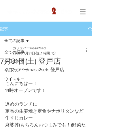
記事
全ての記事
カフェバーmasa2sets
全ての記事
2021年7月31日
読了時間: 1分
7月31日(土) 登戸店
今日のお酒
カフェバーmasa2sets 登戸店
今日のフード
ウイスキー
こんにちはー！
14時オープンです！
遅めのランチに
定番の生姜焼き定食やナポリタンなど
牛すじカレー
麻婆丼(もちろんおつまみでも！)野菜た