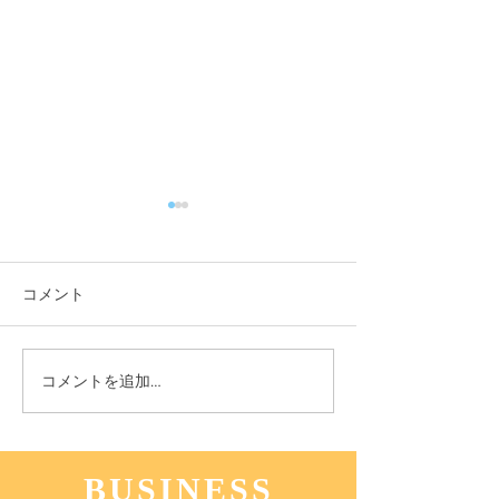
コメント
11月3日(木) 登戸店
10月24日(月) 
コメントを追加…
BUSINESS