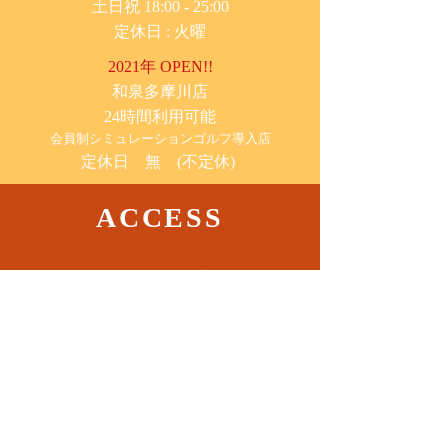
土日祝 18:00 - 25:00
​定休日 : 火曜
2021年 OPEN!!
​和泉多摩川店
24時間利用可能
​会員制シミュレーションゴルフ導入店
定休日 無 (不定休)
ACCESS
​向ヶ丘遊園店
神奈川県川崎市多摩区​登戸2085-8
​読売ランド店
神奈川県川崎市多摩区​西生田3-9-22 B1
Tel. 044-455-6610