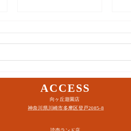
11月3日(木) 登戸店
10月
ACCESS
​向ヶ丘遊園店
神奈川県川崎市多摩区​登戸2085-8
​読売ランド店