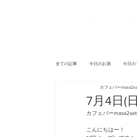
HOME
登戸店
向ヶ丘
全ての記事
今日のお酒
今日の
カフェバーmasa2se
7月4日(
カフェバーmasa2se
こんにちはー！