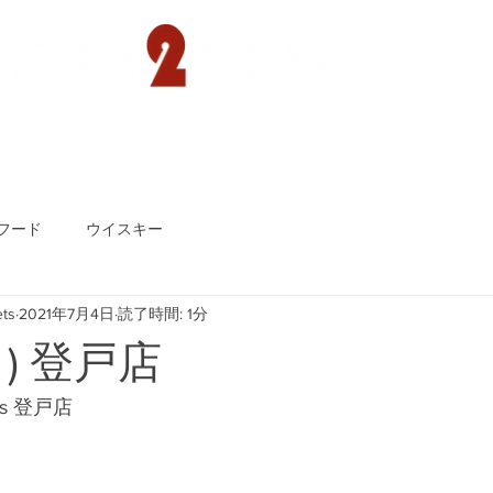
遊園店
読売ランド店
ゴルフ倶楽部
concept
フード
ウイスキー
ts
2021年7月4日
読了時間: 1分
日) 登戸店
ts 登戸店