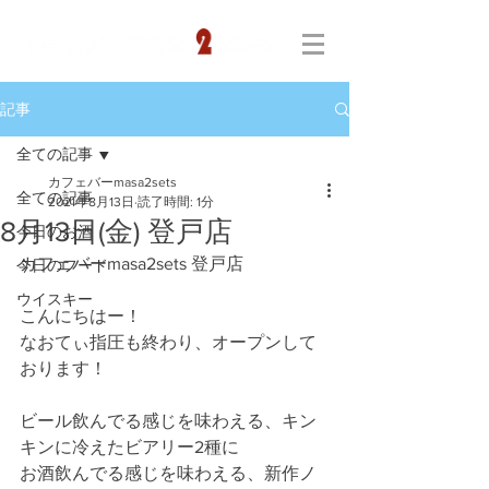
記事
全ての記事
カフェバーmasa2sets
全ての記事
2021年8月13日
読了時間: 1分
8月13日(金) 登戸店
今日のお酒
カフェバーmasa2sets 登戸店
今日のフード
ウイスキー
こんにちはー！
なおてぃ指圧も終わり、オープンして
おります！
ビール飲んでる感じを味わえる、キン
キンに冷えたビアリー2種に
お酒飲んでる感じを味わえる、新作ノ