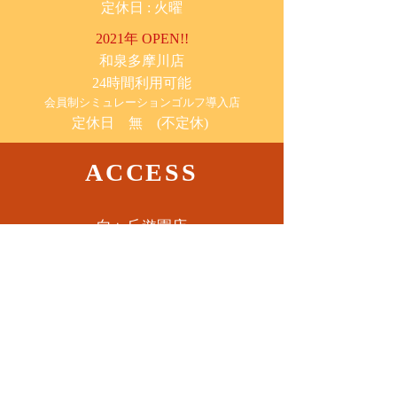
​定休日 : 火曜
2021年 OPEN!!
​和泉多摩川店
24時間利用可能
​会員制シミュレーションゴルフ導入店
定休日 無 (不定休)
ACCESS
​向ヶ丘遊園店
神奈川県川崎市多摩区​登戸2085-8
​読売ランド店
神奈川県川崎市多摩区​西生田3-9-22 B1
Tel. 044-455-6610