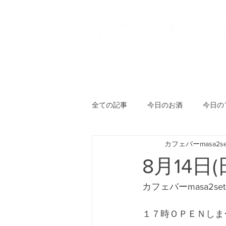
HOME
登戸店
向ヶ丘
全ての記事
今日のお酒
今日の
カフェバーmasa2se
8月14日(
カフェバーmasa2se
１７時ＯＰＥＮしま