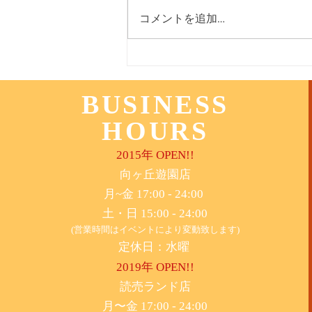
コメントを追加…
11月3日(木) 登戸店
BUSINESS
HOURS
2015年 OPEN!!
​向ヶ丘遊園店
月~金 17:00 - 24:00
土・日 15:00 - 24:00
(営業時間はイベントにより変動致します)
定休日：水曜
2019年 OPEN!!
​読売ランド店
月〜金 17:00 - 24:00