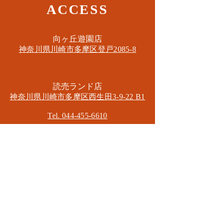
ACCESS
​向ヶ丘遊園店
神奈川県川崎市多摩区​登戸2085-8
​読売ランド店
神奈川県川崎市多摩区​西生田3-9-22 B1
Tel. 044-455-6610
​登戸店
神奈川県川崎市多摩区​登戸2583-4
​登戸グランブロス301
​和泉多摩川店