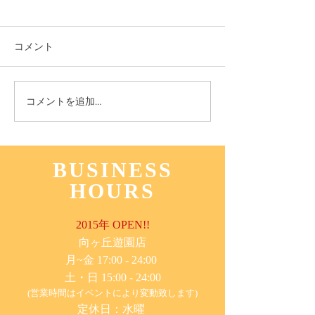
コメント
11月3日(木) 登戸店
10月24日(月) 
コメントを追加…
BUSINESS
HOURS
2015年 OPEN!!
​向ヶ丘遊園店
月~金 17:00 - 24:00
土・日 15:00 - 24:00
(営業時間はイベントにより変動致します)
定休日：水曜