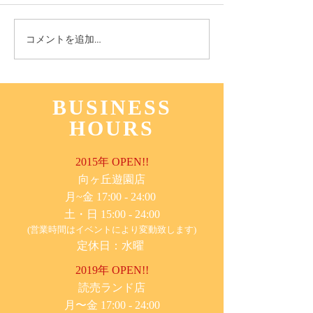
11月3日(木) 登戸店
10月24日(月) 
コメントを追加…
BUSINESS
HOURS
2015年 OPEN!!
​向ヶ丘遊園店
月~金 17:00 - 24:00
土・日 15:00 - 24:00
(営業時間はイベントにより変動致します)
定休日：水曜
2019年 OPEN!!
​読売ランド店
月〜金 17:00 - 24:00