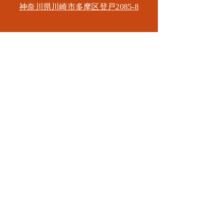
神奈川県川崎市多摩区​登戸2085-8
​読売ランド店
神奈川県川崎市多摩区​西生田3-9-22 B1
Tel. 044-455-6610
​登戸店
神奈川県川崎市多摩区​登戸2583-4
​登戸グランブロス301
​和泉多摩川店
東京都狛江市東和泉3-6-5
​ロイヤル多摩川2F
Mail.
masa2sets@gmail.com