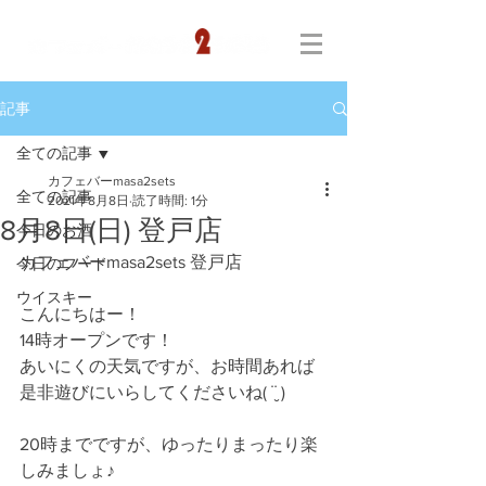
記事
全ての記事
カフェバーmasa2sets
全ての記事
2021年8月8日
読了時間: 1分
8月8日(日) 登戸店
今日のお酒
カフェバーmasa2sets 登戸店
今日のフード
ウイスキー
こんにちはー！
14時オープンです！
あいにくの天気ですが、お時間あれば
是非遊びにいらしてくださいね( ¨̮ )
20時までですが、ゆったりまったり楽
しみましょ♪