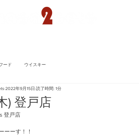
遊園店
読売ランド店
ゴルフ倶楽部
concept
フード
ウイスキー
ts
2022年9月15日
読了時間: 1分
木) 登戸店
ts 登戸店
ーーーす！！