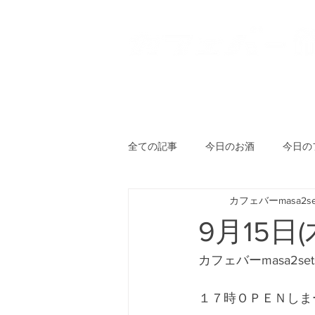
HOME
登戸店
向ヶ丘
全ての記事
今日のお酒
今日の
カフェバーmasa2se
9月15日(
カフェバーmasa2se
１７時ＯＰＥＮしま