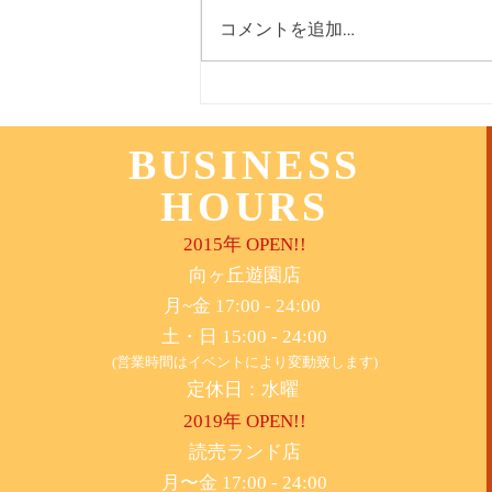
コメントを追加…
11月3日(木) 登戸店
BUSINESS
HOURS
2015年 OPEN!!
​向ヶ丘遊園店
月~金 17:00 - 24:00
土・日 15:00 - 24:00
(営業時間はイベントにより変動致します)
定休日：水曜
2019年 OPEN!!
​読売ランド店
月〜金 17:00 - 24:00