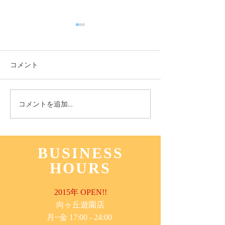
コメント
11月3日(木) 登戸店
10月24日(月) 
コメントを追加…
BUSINESS
HOURS
2015年 OPEN!!
​向ヶ丘遊園店
月~金 17:00 - 24:00