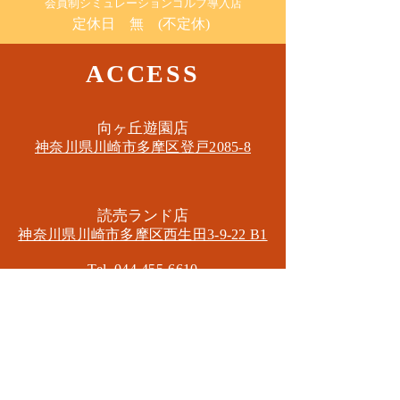
​会員制シミュレーションゴルフ導入店
定休日 無 (不定休)
ACCESS
​向ヶ丘遊園店
神奈川県川崎市多摩区​登戸2085-8
​読売ランド店
神奈川県川崎市多摩区​西生田3-9-22 B1
Tel. 044-455-6610
​登戸店
神奈川県川崎市多摩区​登戸2583-4
​登戸グランブロス301