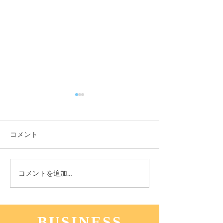
コメント
11月3日(木) 登戸店
10月24日(月) 
コメントを追加…
BUSINESS