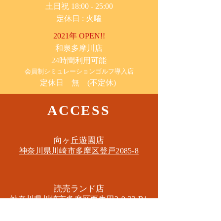
土日祝 18:00 - 25:00
​定休日 : 火曜
2021年 OPEN!!
​和泉多摩川店
24時間利用可能
​会員制シミュレーションゴルフ導入店
定休日 無 (不定休)
ACCESS
​向ヶ丘遊園店
神奈川県川崎市多摩区​登戸2085-8
​読売ランド店
神奈川県川崎市多摩区​西生田3-9-22 B1
Tel. 044-455-6610