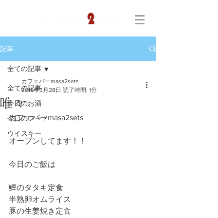
記事
全ての記事
カフェバーmasa2sets
全ての記事
2019年3月28日
読了時間: 1分
唯々
今日のお酒
カフェバーmasa2sets
今日のフード
ウイスキー
オープンしてます！！
今日のご飯は
鰹のタタキ定食
半熟卵オムライス
豚の生姜焼き定食