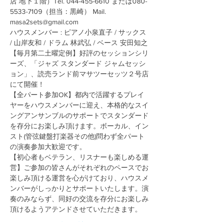
店 地下１階）Tel. 044-455-6610 または080-
5533-7109（担当：黒崎） Mail. 
masa2sets@gmail.com
ハウスメンバー : ピアノ小泉直子 / サックス 
/ 山岸友和 / ドラム 林武弘 / ベース 安田知之
【毎月第二土曜定例】好評のセッションシリ
ーズ、「ジャズ スタンダード ジャムセッシ
ョン」、読売ランド前マサツーセッツ２号店
にて開催！
【全パート参加OK】都内で活躍するプレイ
ヤーをハウスメンバーに迎え、本格的なスイ
ングアンサンブルのサポートでスタンダード
を存分にお楽しみ頂けます。ボーカル、イン
スト(管弦鍵盤打楽器その他)問わず全パート
の演奏参加大歓迎です。
【初心者もベテラン、リスナーも楽しめる運
営】ご参加の皆さんがそれぞれのペースでお
楽しみ頂ける運営を心がけており、ハウスメ
ンバーがしっかりとサポートいたします。演
奏のみならず、同好の交流を存分にお楽しみ
頂けるようアテンドさせていただきます。