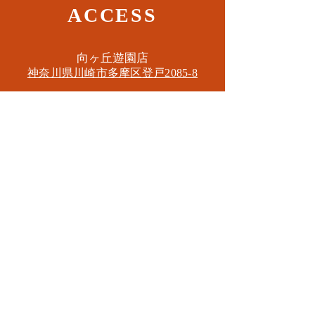
ACCESS
​向ヶ丘遊園店
神奈川県川崎市多摩区​登戸2085-8
​読売ランド店
神奈川県川崎市多摩区​西生田3-9-22 B1
Tel. 044-455-6610
​登戸店
神奈川県川崎市多摩区​登戸2583-4
​登戸グランブロス301
​和泉多摩川店