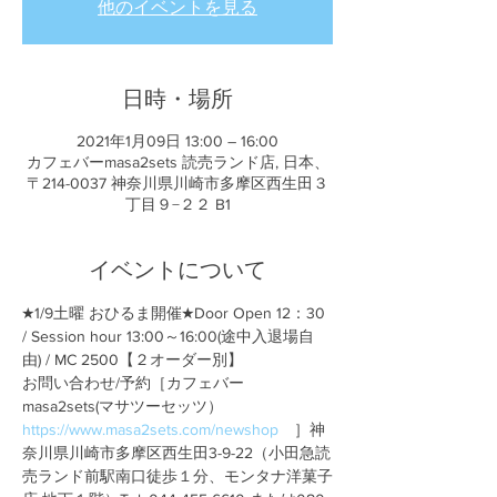
他のイベントを見る
日時・場所
2021年1月09日 13:00 – 16:00
カフェバーmasa2sets 読売ランド店, 日本、
〒214-0037 神奈川県川崎市多摩区西生田３
丁目９−２２ B1
イベントについて
★1/9土曜 おひるま開催★Door Open 12：30 
/ Session hour 13:00～16:00(途中入退場自
由) / MC 2500【２オーダー別】
お問い合わせ/予約［カフェバー
masa2sets(マサツーセッツ） 
https://www.masa2sets.com/newshop
　］神
奈川県川崎市多摩区西生田3-9-22（小田急読
売ランド前駅南口徒歩１分、モンタナ洋菓子