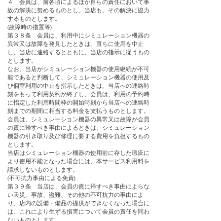
４ 会員は、前各項によるほか自らの責任において事
故の解決に努めるものとし、当店も、その解決に協力
するものとします。
(故障時の措置等)
第３８条 会員は、利用中にシミュレーション機器の
異常又は故障を発見したときは、直ちに使用を中止
し、当店に連絡するとともに、当店の指示に従うもの
とします。
なお、当店がシミュレーション機器の使用継続が不可
能であると判断して、シミュレーション機器の使用及
び個室利用の中止を指示したときは、当店への連絡時
刻をもって利用契約が終了し、会員は、利用の予約時
に指定した利用時間枠の開始時刻から当店への連絡時
刻までの期間に相当する料金を支払うものとします。
会員は、シミュレーション機器の異常又は故障が会員
の責に帰すべき事由によるときは、シミュレーション
機器の引き取り及び修理に要する費用を負担するもの
とします。
当店はシミュレーション機器の使用前に存した瑕疵に
より使用不能となった場合には、本サービス利用料を
請求しないものとします。
(不可抗力事由による免責)
第３９条 当店は、会員の責に帰すべき事由によらな
い天災、事故、盗難、その他の不可抗力の事由によ
り、店内の設備・備品の提供ができなくなった場合に
は、これにより生ずる損害について会員の責任を問わ
ないものとします。