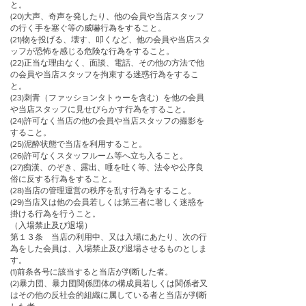
と。
(20)大声、奇声を発したり、他の会員や当店スタッフ
の行く手を塞ぐ等の威嚇行為をすること。
(21)物を投げる、壊す、叩くなど、他の会員や当店スタ
ッフが恐怖を感じる危険な行為をすること。
(22)正当な理由なく、面談、電話、その他の方法で他
の会員や当店スタッフを拘束する迷惑行為をするこ
と。
(23)刺青（ファッションタトゥーを含む）を他の会員
や当店スタッフに見せびらかす行為をすること。
(24)許可なく当店の他の会員や当店スタッフの撮影を
すること。
(25)泥酔状態で当店を利用すること。
(26)許可なくスタッフルーム等へ立ち入ること。
(27)痴漢、のぞき、露出、唾を吐く等、法令や公序良
俗に反する行為をすること。
(28)当店の管理運営の秩序を乱す行為をすること。
(29)当店又は他の会員若しくは第三者に著しく迷惑を
掛ける行為を行うこと。
（入場禁止及び退場）
第１３条 当店の利用中、又は入場にあたり、次の行
為をした会員は、入場禁止及び退場させるものとしま
す。
(1)前条各号に該当すると当店が判断した者。
(2)暴力団、暴力団関係団体の構成員若しくは関係者又
はその他の反社会的組織に属している者と当店が判断