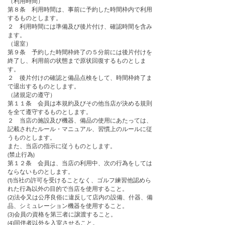
（利用時間）
第８条 利用時間は、事前に予約した時間枠内で利用
するものとします。
２ 利用時間には準備及び後片付け、確認時間を含み
ます。
（退室）
第９条 予約した時間枠終了の５分前には後片付けを
終了し、利用前の状態まで原状回復するものとしま
す。
２ 後片付けの確認と備品点検をして、時間枠終了ま
で退出するものとします。
（諸規定の遵守）
第１１条 会員は本規約及びその他当店が決める規則
を全て遵守するものとします。
２ 当店の施設及び機器、備品の使用にあたっては、
記載されたルール・マニュアル、習慣上のルールに従
うものとします。
また、当店の指示に従うものとします。
(禁止行為)
第１２条 会員は、当店の利用中、次の行為をしては
ならないものとします。
(1)当社の許可を受けることなく、ゴルフ練習他認めら
れた行為以外の目的で当店を使用すること。
(2)法令又は公序良俗に違反して店内の設備、什器、備
品、シミュレーション機器を使用すること。
(3)会員の資格を第三者に譲渡すること。
(4)同伴者以外を入室させること。