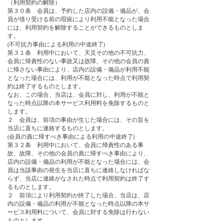
（利用契約の解除）
第３０条 会員は、予約した店内の設備・備品が、会
員が借り受ける前の瑕疵により利用不能となった場合
には、利用契約を解除することができるものとしま
す。
(不可抗力事由による利用の中途終了)
第３１条 利用中において、天災その他の不可抗力、
会員に帰責性のない事故又は故障、その他の会員の責
に帰さない事由により、店内の設備・備品が利用不能
となった場合には、利用が不能となった時点で利用契
約は終了するものとします。
なお、この場合、当店は、会員に対し、利用が不能と
なった時点以降の本サービス利用料を免除するものと
します。
２ 会員は、前項の事由が生じた場合には、その旨を
当店に直ちに連絡するものとします。
(会員の責に帰すべき事由による利用の中途終了)
第３２条 利用中において、会員に帰責性のある事
故、故障、その他の会員の責に帰すべき事由により、
店内の設備・備品の利用が不能となった場合には、会
員は当該事由の発生を当店に直ちに連絡しなければな
らず、当店に連絡がなされた時点で利用契約は終了す
るものとします。
２ 前項により利用契約が終了した場合、当店は、店
内の設備・備品の利用が不能となった時点以降の本サ
ービス利用料について、会員に対する免除は行わない
ものとします。