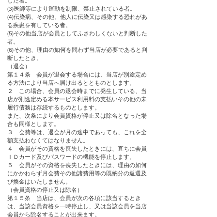
した者。
(3)医師等により運動を制限、禁止されている者。
(4)伝染病、その他、他人に伝染又は感染する恐れがあ
る疾患を有している者。
(5)その他当店が会員としてふさわしくないと判断した
者。
(6)その他、理由の如何を問わず当店が必要であると判
断したとき。
（退会）
第１４条 会員が退会する場合には、当店が別途定め
る方法により当店へ届け出るととものとします。
２ この場合、会員の退会時までに発生している、当
店が別途定める本サービス利用料の支払いその他の未
履行債務は存続するものとします。
また、次条により会員資格が停止又は除名となった場
合も同様とします。
３ 会費等は、退会が月の途中であっても、これを全
額支払わなくてはなりません。
４ 会員がその資格を喪失したときには、直ちに会員
ＩＤカード及びパスワードの機能を停止します。
５ 会員がその資格を喪失したときには、理由の如何
にかかわらず月会費その他諸費用等の既納分の返還及
び換金はいたしません。
（会員資格の停止又は除名）
第１５条 当店は、会員が次の各項に該当するとき
は、当該会員資格を一時停止し、又は当該会員を当店
会員から除名することが出来ます。