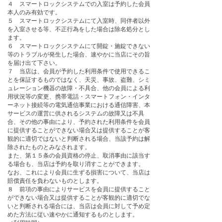
４ スマートロックシステムでの入室は予約した会員
本人のみ有効です。
５ スマートロックシステムにて入室時、同伴者以外
を入室させる等、不正行為をした場合は除名処分とし
ます。
６ スマートロックシステムにて開錠・施錠できない
等のトラブルが発生した場合、速やかに当店にその旨
を届け出て下さい。
７ 当店は、会員が予約した利用条件で使用できるこ
とを保証するものではなく、天災、事故、盗難、シミ
ュレーション機器の故障・不具合、他の会員による利
用状況等の変更、携帯電話・スマートフォン・インタ
ーネット接続等の電気通信事業における通信障害、本
サービスの運営に供されるシステムの故障又は不具
合、その他の事由により、予約された利用条件を会員
に提供することができない場合又は提供することが客
観的に適切ではないと判断される場合、当該予約は解
除されたものとみなされます。
また、第１５条の会員資格の停止、取消事由に該当す
る場合も、当店は予約を取り消すことができます。
なお、これにより会員に生ずる損害について、当店は
賠償責任を負わないものとします。
８ 前項の事由によりサービスを会員に提供すること
ができない場合又は提供することが客観的に適切でな
いと判断される場合には、当店は会員に対して予め定
めた方法に従い速やかに通知するものとします。