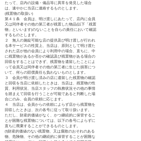
たって、店内の設備・備品等に異常を発見した場合
は、速やかに当店に連絡するものとします。
(残置物の取扱い)
第４１条 会員は、明け渡しにあたって、店内に会員
又は同伴者その他の第三者が残置した物品(以下「残置
物」といいます)のないことを自らの責任において確認
するものとします。
２ 無人の施錠可能な店の提供及び明け渡しが行われ
る本サービスの性質上、当店は、原則として明け渡た
された店が他の会員により利用中の場合、直ちに、中
に残置物があるか否かの確認及び残置物がある場合の
回収をすることはできず、残置物を遺留したことによ
って会員又は同伴者その他の第三者に生じた損害につ
いて、何らの賠償責任も負わないものとします。
３ 会員が明け渡し済みの店に遺留した残置物の確認
と回収を当店に依頼したときは、当店は、残置物の性
質、利用状況、当店スタッフの執務状況その他の事情
を踏まえて回収を行うことが可能であると判断した場
合にのみ、会員の依頼に応じます。
４ 当店は、会員からの依頼によらず店から残置物を
回収したときは、次の各号に従って取り扱います。
ただし、財産的価値がなく、かつ継続的に保管するこ
とが困難な残置物については、以下の各号によらずに
直ちに廃棄することができるものとします。
(1)財産的価値のない残置物、又は腐敗のおそれのある
物、危険物、その他の継続的に保管することが困難な