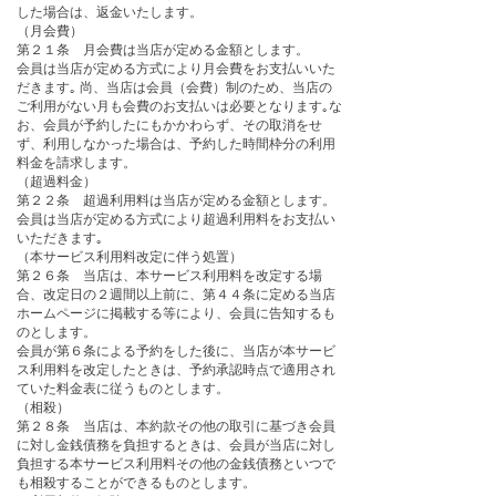
した場合は、返金いたします。
（月会費）
第２１条 月会費は当店が定める金額とします。
会員は当店が定める方式により月会費をお支払いいた
だきます｡ 尚、当店は会員（会費）制のため、当店の
ご利用がない月も会費のお支払いは必要となります｡な
お、会員が予約したにもかかわらず、その取消をせ
ず、利用しなかった場合は、予約した時間枠分の利用
料金を請求します。
（超過料金）
第２２条 超過利用料は当店が定める金額とします。
会員は当店が定める方式により超過利用料をお支払い
いただきます｡
（本サービス利用料改定に伴う処置）
第２６条 当店は、本サービス利用料を改定する場
合、改定日の２週間以上前に、第４４条に定める当店
ホームページに掲載する等により、会員に告知するも
のとします。
会員が第６条による予約をした後に、当店が本サービ
ス利用料を改定したときは、予約承認時点で適用され
ていた料金表に従うものとします。
（相殺）
第２８条 当店は、本約款その他の取引に基づき会員
に対し金銭債務を負担するときは、会員が当店に対し
負担する本サービス利用料その他の金銭債務といつで
も相殺することができるものとします。