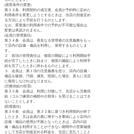
(借受条件の変更)
第３３条 利用契約の成立後、会員が予約時に定めた
利用条件を変更しようとするときは、当店の別途定め
る方法により手続を行うものとします。
なお、変更後の利用条件での予約が不可能な場合は、
変更は承認されません。
(会員の管理責任)
第３４条 会員は、善良なる管理者の注意義務をもっ
て店内の設備・備品を利用し、保管するものとしま
す。
２ 前項の管理責任は、個室の開錠により利用開始手
続が完了したときに始まり、個室の施錠により利用手
続を完了したときに終わるものとします。
３ 会員は、第１項の注意義務を怠り、店内の設備・
備品を破損、汚損、滅失、毀損した場合、直ちに当店
に報告しなければなりません。
(労務供給の拒否)
第３５条 会員は、利用に付随して、当店から労務供
給（ゴルフ練習の補助や介助等）を受けることはでき
ないこととします。
(賠償責任)
第３６条 会員は、第３２条に基づき利用契約が終了
したとき、又は会員の責に帰すべき事由により店内の
設備・備品の使用が不能となったときは、店内の設
備・備品を利用することができない期間中の営業補償
として当店が別途定める料金を、当店に支払うことと