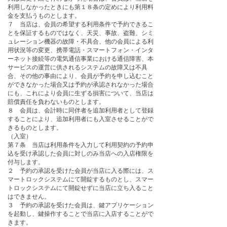
利用しなかったときにも第１８条の定めにより利用料
金を支払うものとします。
７ 当店は、会員の希望する利用条件で予約できるこ
とを保証するものではなく、天災、事故、盗難、シミ
ュレーション機器の故障・不具合、他の会員による利
用状況等の変更、携帯電話・スマートフォン・インタ
ーネット接続等の電気通信事業における通信障害、本
サービスの運営に供されるシステムの故障又は不具
合、その他の事由により、会員が予約を申し込むこと
ができなかった場合又は予約が承認されなかった場合
にも、これにより会員に生ずる損害について、当店は
賠償責任を負わないものとします。
８ 会員は、会計時に同伴者を追加利用者として登録
することにより、追加利用者にも入室させることがで
きるものとします。
（入室）
第７条 当店は利用条件を入力して利用契約の予約申
込を受け承認した会員に対しのみ当店への入店権限を
付与します。
２ 予約の承認を受けた会員が当店に入る際には、ス
マートロックシステムにて開錠するものとし、スマー
トロックシステムにて開錠せずに当店に立ち入ること
はできません。
３ 予約の承認を受けた会員は、鍵アプリケーション
を起動し、鍵操作することで当店に入店することがで
きます。