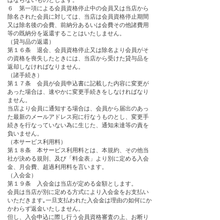
ばならないものとします。
６ 第一項による会員資格停止中の会員又は当店から
除名された会員に対しては、当店は会員資格停止期間
又は除名後の会費、前納分あるいは会費その他諸費用
等の既納分を返還することはいたしません。
（貸与品の返還）
第１６条 退会、会員資格停止又は除名より会員がそ
の資格を喪失したときには、当店から受けた貸与品を
返却しなければなりません。
（諸手続き）
第１７条 会員が会員申込書に記載した内容に変更が
あった場合は、速やかに変更手続きをしなければなり
ません。
当店より会員に通知する場合は、会員から届出のあっ
た最新のメールアドレス宛に行なうものとし、変更手
続きを行なっていない為に生じた、通知未達等の責を
負いません。
（本サービス利用料）
第１８条 本サービス利用料とは、本規約、その他当
社が決める規則、及び「料金表」より別に定める入会
金、月会費、超過利用料を言います。
（入会金）
第１９条 入会金は当店が定める金額とします。
会員は当店が別に定める方式により入会金をお支払い
いただきます｡一旦支払われた入会金は理由の如何にか
かわらず返金いたしません。
但し、入会申込に際し行う会員資格審査の上、お断り