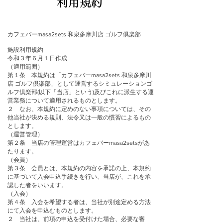
​利用規約
カフェバーmasa2sets 和泉多摩川店 ゴルフ倶楽部
施設利用規約
令和３年６月１日作成
（適用範囲）
第１条 本規約は「カフェバーmasa2sets 和泉多摩川
店 ゴルフ倶楽部」として運営するシミュレーションゴ
ルフ倶楽部(以下「当店」という)及びこれに派生する運
営業務について適用されるものとします。
２ なお、本規約に定めのない事項については、その
他当社が決める規則、法令又は一般の慣習によるもの
とします。
（運営管理）
第２条 当店の管理運営はカフェバーmasa2setsがあ
たります。
（会員）
第３条 会員とは、本規約の内容を承諾の上、本規約
に基づいて入会申込手続きを行い、当店が、これを承
認した者をいいます。
（入会）
第４条 入会を希望する者は、当社が別途定める方法
にて入会を申込むものとします。
２ 当社は、前項の申込を受付けた場合、必要な審