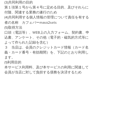
(3)共同利用の目的
第１項第１号から第４号に定める目的、及びそれらに
付随、関連する業務の遂行のため
(4)共同利用する個人情報の管理について責任を有する
者の名称 カフェバーmasα2sets
(5)取得方法
口頭（電話等）、WEB上の入力フォーム、契約書、申
込書、アンケート、その他（電子的・磁気的方式等に
よって作られた記録を含む）
３ 当店は、会員のクレジットカード情報（カード名
義・カード番号・有効期間）を、下記のとおり利用し
ます。
(1)利用目的
本サービス利用料、及び本サービスの利用に関連して
会員が当店に対して負担する債務を決済するため
(2)情報の取得者
当店
(3)情報の提供先名
会員がクレジットカード決済時にご利用いただいた各
カード会社
(4)保存期間
本サービス提供終了時より５年間
３ 当店は、本条に定める利用目的の実施に必要な範
囲で、適切な保護措置を講じた上で、個人情報の取り
扱いを第三者に委託することができるものとします。
４ 当店は、以下の情報を含む会員による本サービス