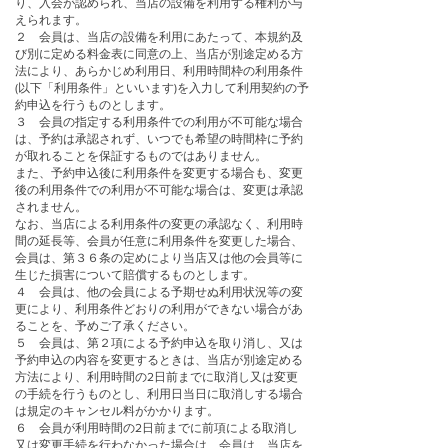
り、入会が認められ、当店の設備を利用する権利が与
えられます。
２ 会員は、当店の設備を利用にあたって、本規約及
び別に定める料金表に同意の上、当店が別途定める方
法により、あらかじめ利用日、利用時間枠の利用条件
(以下「利用条件」といいます)を入力して利用契約の予
約申込を行うものとします。
３ 会員の指定する利用条件での利用が不可能な場合
は、予約は承認されず、いつでも希望の時間枠に予約
が取れることを保証するものではありません。
また、予約申込後に利用条件を変更する場合も、変更
後の利用条件での利用が不可能な場合は、変更は承認
されません。
なお、当店による利用条件の変更の承認なく、利用時
間の延長等、会員が任意に利用条件を変更した場合、
会員は、第３６条の定めにより当店又は他の会員等に
生じた損害について賠償するものとします。
４ 会員は、他の会員による予期せぬ利用状況等の変
更により、利用条件どおりの利用ができない場合があ
ることを、予めご了承ください。
５ 会員は、第２項による予約申込を取り消し、又は
予約申込の内容を変更するときは、当店が別途定める
方法により、利用時間の2日前までに取消し又は変更
の手続を行うものとし、利用日当日に取消しする場合
は規定のキャンセル料がかかります。
６ 会員が利用時間の2日前までに前項による取消し
又は変更手続を行わなかった場合は、会員は、当店を