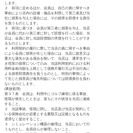
します。
２ 前項に定めるほか、会員は、自己の責に帰すべき
事由により店内の設備・備品を利用して第三者及び当
社に損害を与えた場合には、その損害を賠償する責任
を負うものとします。
３ 前項に基づき、会員が第三者に損害を与え、当店
が会員に代わり第三者に対して賠償を行った場合、当
店は、会員に対し当該賠償額の求償を行うことができ
るものとします。
４ 利用契約の履行に際して当店の責に帰すべき事由
により会員に損害が生じた場合には、当店に故意又は
重大な過失がある場合を除いて、当店は、通常生ずべ
き現実の損害についてのみ、当該利用契約における利
用料金相当額を上限として債務不履行又は不法行為に
よる損害賠償責任を負うものとし、特別の事情によっ
て生じた損害及び逸失利益については賠償責任を負わ
ないものとします。
(事故処理)
第３７条 会員は、利用中にゴルフ練習に係る事故、
怪我が発生したときは、直ちにその状況を当店に連絡
すること。
２ 当該事故、怪我に関し、当店及び当店が契約して
いる保険会社が必要とする書類又は証拠となるものを
遅滞なく提出すること。
３ シミュレーション機器の修理は、当店において行
うものとし、会員自らが修理しないこと。