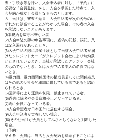
査・手続き等を行い、入会申込者に対し、「予約」に
必要な「会員登録」をし、入会を承認した時点で、入
会契約が成立し会員となるものとします。
３ 当社は、審査の結果、入会申込者が次の各号のい
ずれかに該当することがわかった場合、その者の入会
を承認しないことがあります。
(1)本規約を遵守出来ない者
(2)入会申込の際の申告事項に、虚偽の記載、誤記、又
は記入漏れがあったとき。
(3)入会申込の際に決済手段として当該入会申込者が届
けたクレジットカードがクレジット会社により無効扱
いとされているとき、当社が承認したクレジット会社
のものでないとき、又は入会申込者本人の名義ではな
いとき。
(4)暴力団、暴力団関係団体の構成員若しくは関係者又
はその他の反社会的組織に属している者であると認め
られるとき。
(5)医師等により運動を制限、禁止されている者。
(6)過去に除名や会員資格停止となっている者。
(7)既に会員になっている者。
(8)入会希望者が日本国外に居住する場合。
(9)入会申込者が実在しない場合。
(10)その他当社が会員としてふさわしくないと判断した
場合。
（予約）
第６条 会員は、当店と入会契約を締結することによ