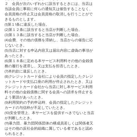
２ 会員が次のいずれかに該当するときには、当店は
当該会員に事前に何らの通知又は催告することなく、
会員資格の停止又は会員資格の取消しを行うことがで
きるものとします。
(1)第１1条に違反した場合。
(2)第１２条に該当すると当店が判断した場合。
(3)第１３条に該当すると当店が判断した場合。
(4)会費、その他の債務を滞納し、当店からの催告に応
じないとき。
(5)当店に対する申込内容又は届出内容に虚偽の事項が
あったとき。
(6)第１８条に定める本サービス利用料その他の金銭債
務の履行を遅滞し、又は支払を拒否したとき。
(7)本約款に違反したとき。
(8)クレジットカード会社により会員の指定したクレジ
ットカードや支払口座の利用が停止されたとき、又は
クレジットカード会社から当店に対し本サービス利用
料その他の金銭債務に関する会員への請求を停止する
よう要請があったとき。
(9)利用契約の予約申込時、会員の指定したクレジット
カードの与信枠が不足していたとき。
(10)安全管理上、本サービスを提供すべきでないと当店
が判断したとき。
(11)暴力団、暴力団関係団体の構成員若しくは関係者又
はその他の反社会的組織に属している者であると認め
られるとき。