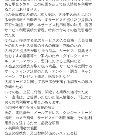
ある場合を除き、この範囲を超えて個人情報を利用す
ることはありません。
(1)入会資格等の確認、本人認証、各種申込画面におけ
る会員情報の自動表示、本サービスの提供及び提供の
可否の確認・判断、本サービス利用料等の決済、当店
サービス利用実績の管理、特典の付与その他取引遂行
のため
(2)当店が提供する他のサービスの入会資格・会員資格
その他サービス提供の可否の確認・判断のため
(3)当店の提携先が取り扱う商品、サービス、特典その
他おすすめ情報等のご案内のため（ダイレクトメー
ル、メールマガジン、窓口におけるご案内など）
(4)当店の提携先が取り扱う商品、サービス等に関する
マーケティング活動のため（アンケート調査、キャン
ペーン、プレゼント発送、購買分析など）
(5)本サービスに関して第三者が実施する調査への協力
依頼のため
(6)その他、上記に付随、関連する業務の遂行のため
２ 当店は、ご提供いただいた個人情報を、下記のと
おり共同利用する場合があります。
(1)共同利用する個人情報の項目
氏名、電話番号、メールアドレス、クレジットカード
情報、カメラ画像、サービスのご利用履歴、その他利
用目的を達するために必要な項目
(2)共同利用者の範囲
当店の提携先、又は契約関係のシステム会社