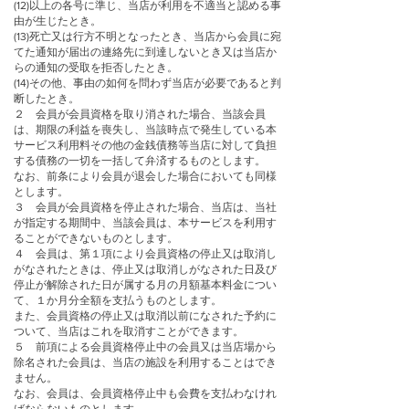
(12)以上の各号に準じ、当店が利用を不適当と認める事
由が生じたとき。
(13)死亡又は行方不明となったとき、当店から会員に宛
てた通知が届出の連絡先に到達しないとき又は当店か
らの通知の受取を拒否したとき。
(14)その他、事由の如何を問わず当店が必要であると判
断したとき。
２ 会員が会員資格を取り消された場合、当該会員
は、期限の利益を喪失し、当該時点で発生している本
サービス利用料その他の金銭債務等当店に対して負担
する債務の一切を一括して弁済するものとします。
なお、前条により会員が退会した場合においても同様
とします。
３ 会員が会員資格を停止された場合、当店は、当社
が指定する期間中、当該会員は、本サービスを利用す
ることができないものとします。
４ 会員は、第１項により会員資格の停止又は取消し
がなされたときは、停止又は取消しがなされた日及び
停止が解除された日が属する月の月額基本料金につい
て、１か月分全額を支払うものとします。
また、会員資格の停止又は取消以前になされた予約に
ついて、当店はこれを取消すことができます。
５ 前項による会員資格停止中の会員又は当店場から
除名された会員は、当店の施設を利用することはでき
ません。
なお、会員は、会員資格停止中も会費を支払わなけれ