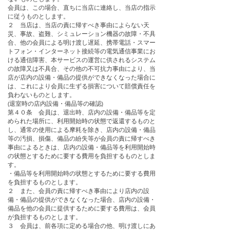
会員は、この場合、直ちに当店に連絡し、当店の指示
に従うものとします。
２ 当店は、当店の責に帰すべき事由によらない天
災、事故、盗難、シミュレーション機器の故障・不具
合、他の会員による明け渡し遅延、携帯電話・スマー
トフォン・インターネット接続等の電気通信事業にお
ける通信障害、本サービスの運営に供されるシステム
の故障又は不具合、その他の不可抗力事由により、当
店が店内の設備・備品の提供ができなくなった場合に
は、これにより会員に生ずる損害について賠償責任を
負わないものとします。
(退室時の店内設備・備品等の確認)
第４０条 会員は、退出時、店内の設備・備品等を定
められた場所に、利用開始時の状態で返還するものと
し、通常の使用による摩耗を除き、店内の設備・備品
等の汚損、損傷、備品の紛失等が会員の責に帰すべき
事由によるときは、店内の設備・備品等を利用開始時
の状態とするために要する費用を負担するものとしま
す。
・備品等を利用開始時の状態とするために要する費用
を負担するものとします。
２ また、会員の責に帰すべき事由により店内の設
備・備品の提供ができなくなった場合、店内の設備・
備品を他の会員に提供するために要する費用は、会員
が負担するものとします。
３ 会員は、前各項に定める場合の他、明け渡しにあ