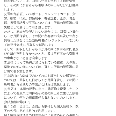
残置物については、回収した日を含めて３日間保管
し、その間に所有者から引取りの申出がなければ廃棄
します。
(2)運転免許証、パスポート、クレジットカード、貨
幣、紙幣、印紙、郵便切手、有価証券、金券、貴金
属、携帯電話及び宝石については、所轄の警察署に遺
失物として届け出て引き渡します。
ただし、届出が受理されない場合には、回収した日か
ら３か月間保管し、その間に所有者の氏名及び住所が
判明した場合には当該所有者(クレジットカードについ
ては発行会社)に引取りを催告します。
そして、回収した日から３か月の間に所有者の氏名及
び住所が判明しなかったとき、又は所有者から引取り
の申出がないときは廃棄します。
(3)法律によって所持が禁じられている銃砲、刀剣類、
薬物その他の物については、直ちに所轄の警察署に届
け出て引き渡します。
(4)上記(1)から(3)までのいずれにも該当しない残置物に
ついては、回収した日から１か月間保管し、その間に
所有者から引取りの申出がなければ廃棄します。
(5)当店は、本項の規定に従って残置物を廃棄したこと
によって会員又は同伴者その他の第三者に生じた損害
について、何らの賠償責任も負わないものとします。
(個人情報の取扱い)
第４２条 当店は、会員から取得した個人情報を、以
下の各号に定める目的で利用します。
個人情報保護法その他の法令により認められる事由が