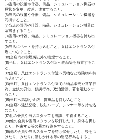
(5)当店の設備や什器、備品、シミュレーション機器の
原状を変更、改造、改変すること。
(6)当店の設備や什器、備品、シミュレーション機器を
汚損すること。
(7)当店の設備や什器、備品、シミュレーション機器に
落書きすること。
(8)当店の什器、備品、シミュレーション機器を持ち出
すこと。
(9)当店にペットを持ち込むこと、又はエントランス付
近につなぐこと。
(10)当店内の喫煙所以外で喫煙すること。
(11)当店、又はエントランス付近へ物品等を放置するこ
と。
(12)当店、又はエントランス付近へ刃物など危険物を持
ち込むこと。
(13)当店、又はエントランス付近での物品販売や営業行
為、金銭の貸借、勧誘行為、政治活動、署名活動をす
ること。
(15)当店へ高額な金銭、貴重品を持ち込むこと。
(16)当店へ違法薬物、脱法ハーブ、シンナー等を持ち込
むこと。
(17)他の会員や当店スタッフを誹謗、中傷すること。
(18)他の会員や当店スタッフを殴打したり、身体を押し
たり、拘束する等の暴力行為をすること。
(19)他の会員や当店スタッフを待ち伏せしたり、後をつ
けたり、みだりに話しかける等の迷惑行為をするこ