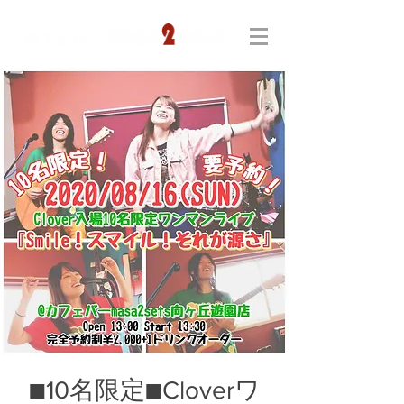
■10名限定■Cloverワ