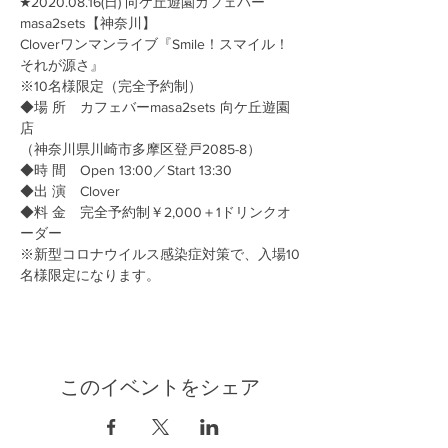
★2020.08.16(日) 向ケ丘遊園カフェバー
masa2sets【神奈川】

Cloverワンマンライブ『Smile！スマイル！
それが源さ』

※10名様限定（完全予約制）

◆場 所　カフェバーmasa2sets 向ケ丘遊園
店

（神奈川県川崎市多摩区​登戸2085-8）

◆時 間　Open 13:00／Start 13:30

◆出 演　Clover

◆料 金　完全予約制￥2,000＋1ドリンクオ
ーダー

※新型コロナウイルス感染症対策で、入場10
名様限定になります。
このイベントをシェア