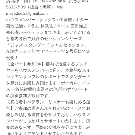
店 地下１階）Tel. 044-455-6610 または080-
5533-7109（担当：黒崎） Mail. 
masa2sets@gmail.com
ハウスメンバー : サックス / 伊藤聖 / ギター 
菊池弘治 / ドラム 林武弘 / ベース 安田知之
初心者からベテランまでお楽しみいただける
と都内各所で好評のセッションシリーズ、
「ジャズ スタンダード ジャムセッション」
が読売ランド前マサツーセッツ２号店にて定
例化！
【全パート参加OK】都内で活躍するプレイ
ヤーをハウスメンバーに迎え、本格的なスイ
ングアンサンブルのサポートでスタンダード
を存分にお楽しみ頂けます。ボーカル、イン
スト(管弦鍵盤打楽器その他)問わず全パート
の演奏参加大歓迎です。
【初心者もベテラン、リスナーも楽しめる運
営】ご参加の皆さんがそれぞれのペースでお
楽しみ頂ける運営を心がけており、ハウスメ
ンバーがしっかりとサポートいたします。演
奏のみならず、同好の交流を存分にお楽しみ
頂けるようアテンドさせていただきます。