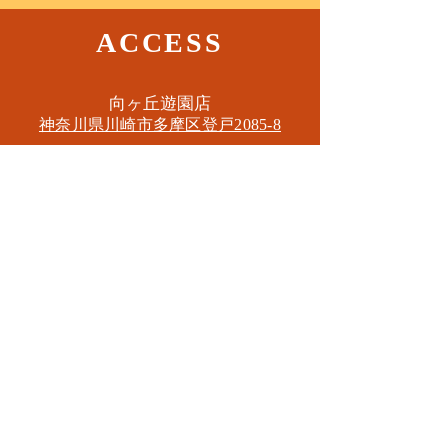
ACCESS
​向ヶ丘遊園店
神奈川県川崎市多摩区​登戸2085-8
​読売ランド店
神奈川県川崎市多摩区​西生田3-9-22 B1
Tel. 044-455-6610
​登戸店
神奈川県川崎市多摩区​登戸2583-4
​登戸グランブロス301
​和泉多摩川店