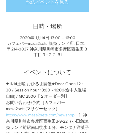
他のイベントを見る
日時・場所
2020年11月14日 13:00 – 16:00
カフェバーmasa2sets 読売ランド店, 日本、
〒214-0037 神奈川県川崎市多摩区西生田３
丁目９−２２ B1
イベントについて
★11/14土曜 おひるま開催★Door Open 12：
30 / Session hour 13:00～16:00(途中入退場
自由) / MC 2500【２オーダー別】
お問い合わせ/予約［カフェバー
masa2sets(マサツーセッツ） 
https://www.masa2sets.com/newshop
　］神
奈川県川崎市多摩区西生田3-9-22（小田急読
売ランド前駅南口徒歩１分、モンタナ洋菓子