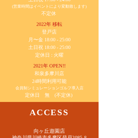
(営業時間はイベントにより変動致します)
不定休
2022年 移転
​登戸店
月〜金 18:00 - 25:00
土日祝 18:00 - 25:00
​定休日 : 火曜
2021年 OPEN!!
​和泉多摩川店
24時間利用可能
​会員制シミュレーションゴルフ導入店
定休日 無 (不定休)
ACCESS
​向ヶ丘遊園店
神奈川県川崎市多摩区​登戸2085-8