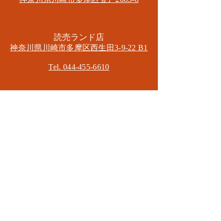
​読売ランド店
神奈川県川崎市多摩区​西生田3-9-22 B1
Tel. 044-455-6610
​登戸店
神奈川県川崎市多摩区​登戸2583-4
​登戸グランブロス301
​和泉多摩川店
東京都狛江市東和泉3-6-5
​ロイヤル多摩川2F
Mail.
masa2sets@gmail.com
080-5533-7109