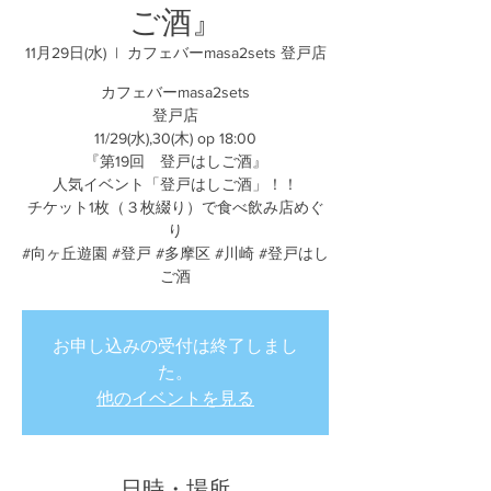
ご酒』
11月29日(水)
  |  
カフェバーmasa2sets 登戸店
カフェバーmasa2sets
登戸店
11/29(水),30(木) op 18:00
『第19回 登戸はしご酒』
人気イベント「登戸はしご酒」！！
チケット1枚（３枚綴り）で食べ飲み店めぐ
り
#向ヶ丘遊園 #登戸 #多摩区 #川崎 #登戸はし
ご酒
お申し込みの受付は終了しまし
た。
他のイベントを見る
日時・場所