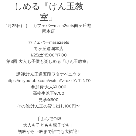
しめる『けん玉教
室』
1月25日(土)
  |  
カフェバーmasa2sets向ヶ丘遊
園本店
カフェバーmasa2sets
向ヶ丘遊園本店
1/25(土)15:00~17:00
第3回 大人も子供も楽しめる『けん玉教室』
講師:けん玉道五段ワタナベユウタ
https://m.youtube.com/watch?v=dzicYa7LNT0
参加費:大人¥1,000
高校生以下¥700
見学:¥500
その他:けん玉の貸し出し100円〜
手ぶらでOK!!
大人も子どもも親子でも！
初級から上級まで誰でも大歓迎!!