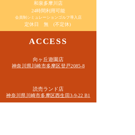
​和泉多摩川店
24時間利用可能
​会員制シミュレーションゴルフ導入店
定休日 無 (不定休)
ACCESS
​向ヶ丘遊園店
神奈川県川崎市多摩区​登戸2085-8
​読売ランド店
神奈川県川崎市多摩区​西生田3-9-22 B1
Tel. 044-455-6610
​登戸店