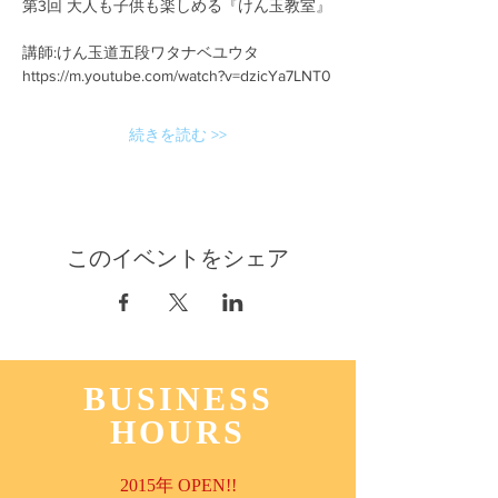
第3回 大人も子供も楽しめる『けん玉教室』
講師:けん玉道五段ワタナベユウタ
https://m.youtube.com/watch?v=dzicYa7LNT0
続きを読む >>
このイベントをシェア
BUSINESS
HOURS
2015年 OPEN!!