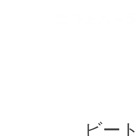
HOME
登戸店
向ヶ丘
ビー