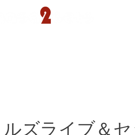
遊園店
読売ランド店
ゴルフ倶楽部
concept
トルズライブ＆セ