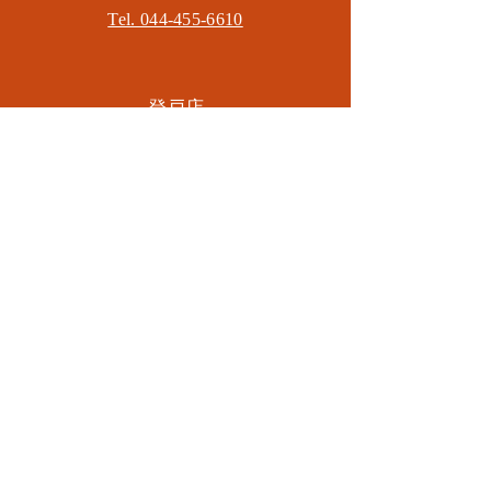
Tel. 044-455-6610
​登戸店
神奈川県川崎市多摩区​登戸2583-4
​登戸グランブロス301
​和泉多摩川店
東京都狛江市東和泉3-6-5
​ロイヤル多摩川2F
Mail.
masa2sets@gmail.com
080-5533-7109
CONTACT