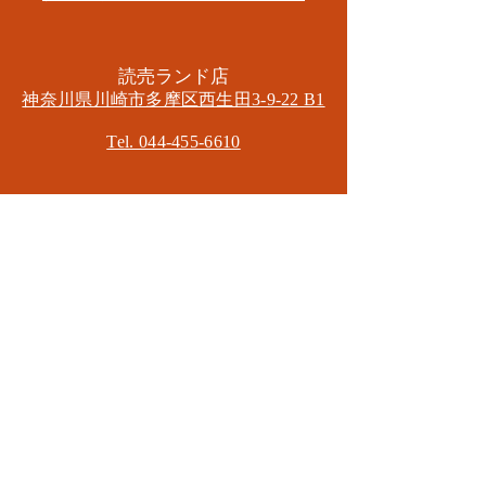
​読売ランド店
神奈川県川崎市多摩区​西生田3-9-22 B1
Tel. 044-455-6610
​登戸店
神奈川県川崎市多摩区​登戸2583-4
​登戸グランブロス301
​和泉多摩川店
東京都狛江市東和泉3-6-5
​ロイヤル多摩川2F
Mail.
masa2sets@gmail.com
080-5533-7109