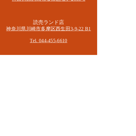
​読売ランド店
神奈川県川崎市多摩区​西生田3-9-22 B1
Tel. 044-455-6610
​登戸店
神奈川県川崎市多摩区​登戸2583-4
​登戸グランブロス301
​和泉多摩川店
東京都狛江市東和泉3-6-5
​ロイヤル多摩川2F
Mail.
masa2sets@gmail.com
080-5533-7109