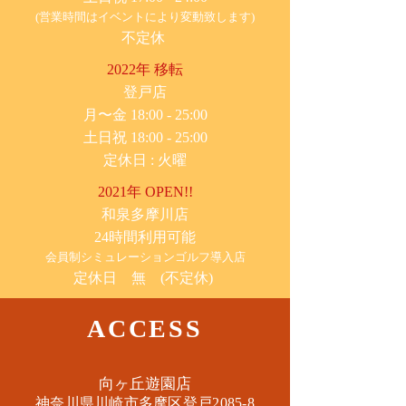
(営業時間はイベントにより変動致します)
不定休
2022年 移転
​登戸店
月〜金 18:00 - 25:00
土日祝 18:00 - 25:00
​定休日 : 火曜
2021年 OPEN!!
​和泉多摩川店
24時間利用可能
​会員制シミュレーションゴルフ導入店
定休日 無 (不定休)
ACCESS
​向ヶ丘遊園店
神奈川県川崎市多摩区​登戸2085-8