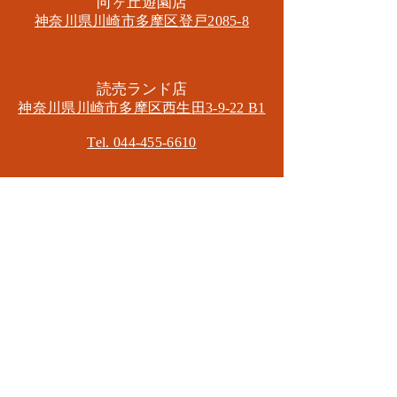
​向ヶ丘遊園店
神奈川県川崎市多摩区​登戸2085-8
​読売ランド店
神奈川県川崎市多摩区​西生田3-9-22 B1
Tel. 044-455-6610
​登戸店
神奈川県川崎市多摩区​登戸2583-4
​登戸グランブロス301
​和泉多摩川店
東京都狛江市東和泉3-6-5
​ロイヤル多摩川2F
Mail.
masa2sets@gmail.com