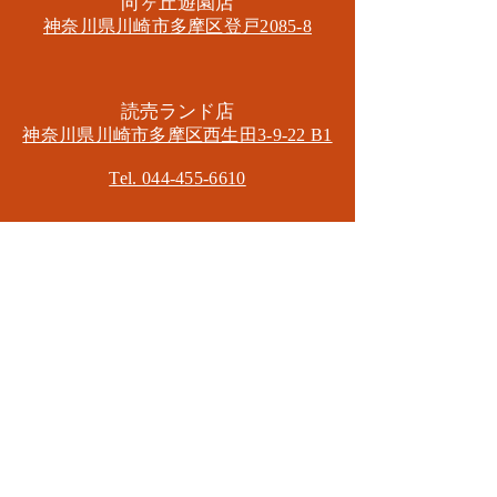
​向ヶ丘遊園店
神奈川県川崎市多摩区​登戸2085-8
​読売ランド店
神奈川県川崎市多摩区​西生田3-9-22 B1
Tel. 044-455-6610
​登戸店
神奈川県川崎市多摩区​登戸2583-4
​登戸グランブロス301
​和泉多摩川店
東京都狛江市東和泉3-6-5
​ロイヤル多摩川2F
Mail.
masa2sets@gmail.com