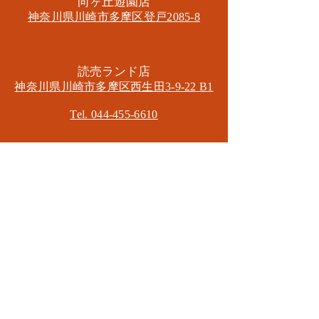
​向ヶ丘遊園店
神奈川県川崎市多摩区​登戸2085-8
​読売ランド店
神奈川県川崎市多摩区​西生田3-9-22 B1
Tel. 044-455-6610
​登戸店
神奈川県川崎市多摩区​登戸2583-4
​登戸グランブロス301
​和泉多摩川店
東京都狛江市東和泉3-6-5
​ロイヤル多摩川2F
Mail.
masa2sets@gmail.com