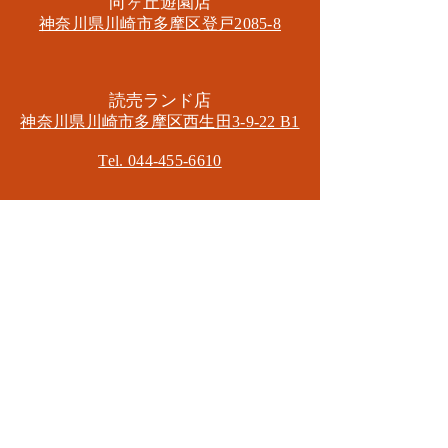
​向ヶ丘遊園店
神奈川県川崎市多摩区​登戸2085-8
​読売ランド店
神奈川県川崎市多摩区​西生田3-9-22 B1
Tel. 044-455-6610
​登戸店
神奈川県川崎市多摩区​登戸2583-4
​登戸グランブロス301
​和泉多摩川店
東京都狛江市東和泉3-6-5
​ロイヤル多摩川2F
Mail.
masa2sets@gmail.com