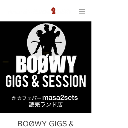
BOØWY GIGS &