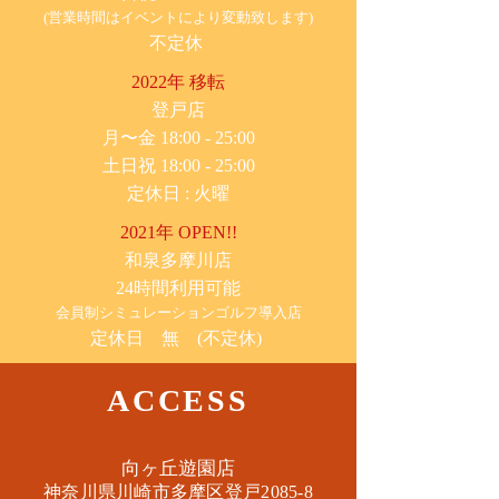
(営業時間はイベントにより変動致します)
不定休
2022年 移転
​登戸店
月〜金 18:00 - 25:00
土日祝 18:00 - 25:00
​定休日 : 火曜
2021年 OPEN!!
​和泉多摩川店
24時間利用可能
​会員制シミュレーションゴルフ導入店
定休日 無 (不定休)
ACCESS
​向ヶ丘遊園店
神奈川県川崎市多摩区​登戸2085-8