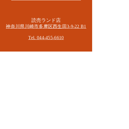
​読売ランド店
神奈川県川崎市多摩区​西生田3-9-22 B1
Tel. 044-455-6610
​登戸店
神奈川県川崎市多摩区​登戸2583-4
​登戸グランブロス301
​和泉多摩川店
東京都狛江市東和泉3-6-5
​ロイヤル多摩川2F
Mail.
masa2sets@gmail.com
080-5533-7109