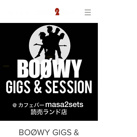
BOØWY GIGS &