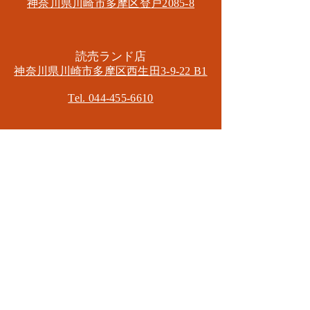
神奈川県川崎市多摩区​登戸2085-8
​読売ランド店
神奈川県川崎市多摩区​西生田3-9-22 B1
Tel. 044-455-6610
​登戸店
神奈川県川崎市多摩区​登戸2583-4
​登戸グランブロス301
​和泉多摩川店
東京都狛江市東和泉3-6-5
​ロイヤル多摩川2F
Mail.
masa2sets@gmail.com