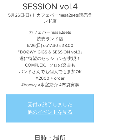
SESSION vol.4
5月26日(日)
  |  
カフェバーmasa2sets読売ラ
ンド店
カフェバーmasa2sets
読売ランド店
5/26(日) op17:30 st18:00
『BOØWY GIGS & SESSION vol.3』
遂に待望のセッションが実現！
COMPLEX、ソロの楽曲も
バンドさんでも個人でも参加OK
¥2000 + order
#boowy #氷室京介 #布袋寅泰
受付が終了しました
他のイベントを見る
日時・場所