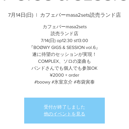
7月14日(日)
  |  
カフェバーmasa2sets読売ランド店
カフェバーmasa2sets
読売ランド店
7/14(日) op12:30 st13:00
『BOØWY GIGS & SESSION vol.6』
遂に待望のセッションが実現！
COMPLEX、ソロの楽曲も
バンドさんでも個人でも参加OK
¥2000 + order
#boowy #氷室京介 #布袋寅泰
受付が終了しました
他のイベントを見る