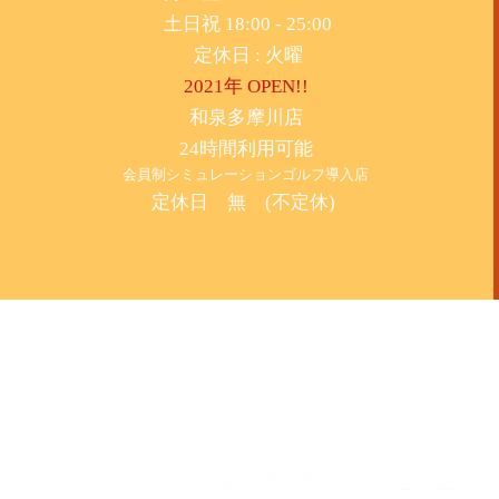
土日祝 18:00 - 25:00
​定休日 : 火曜
2021年 OPEN!!
​和泉多摩川店
24時間利用可能
​会員制シミュレーションゴルフ導入店
定休日 無 (不定休)