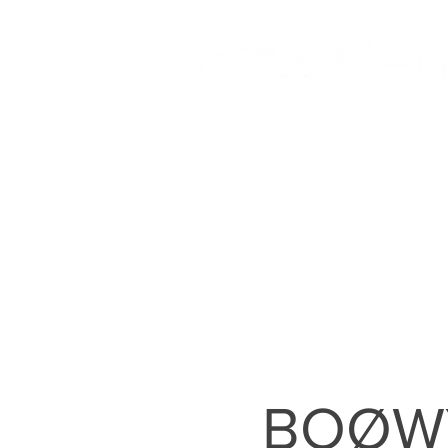
HOME
登戸店
向ヶ丘
BOØWY