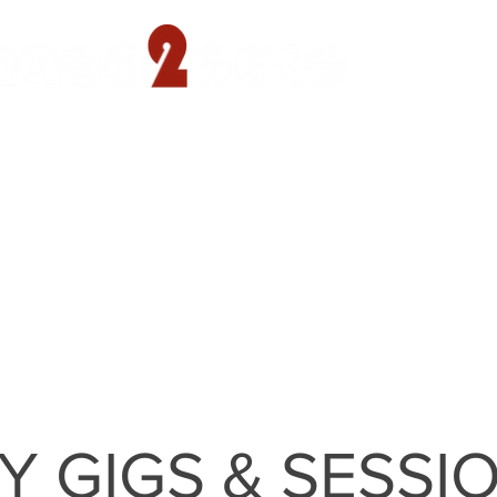
遊園店
読売ランド店
ゴルフ倶楽部
concept
 GIGS & SESSION