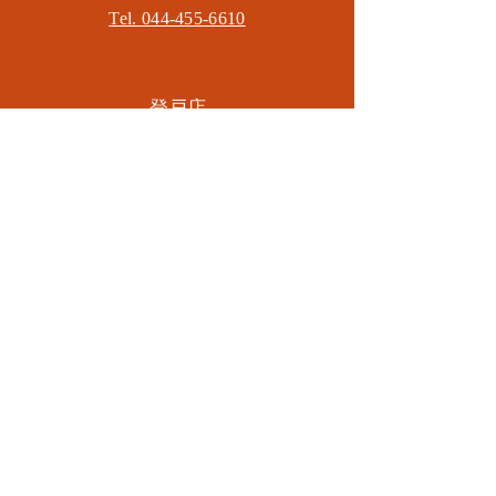
Tel. 044-455-6610
​登戸店
神奈川県川崎市多摩区​登戸2583-4
​登戸グランブロス301
​和泉多摩川店
東京都狛江市東和泉3-6-5
​ロイヤル多摩川2F
Mail.
masa2sets@gmail.com
080-5533-7109
CONTACT