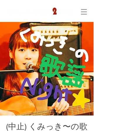
(中止) くみっき〜の歌