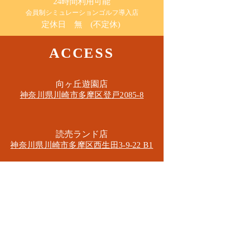
24時間利用可能
​会員制シミュレーションゴルフ導入店
定休日 無 (不定休)
ACCESS
​向ヶ丘遊園店
神奈川県川崎市多摩区​登戸2085-8
​読売ランド店
神奈川県川崎市多摩区​西生田3-9-22 B1
Tel. 044-455-6610
​登戸店
神奈川県川崎市多摩区​登戸2583-4