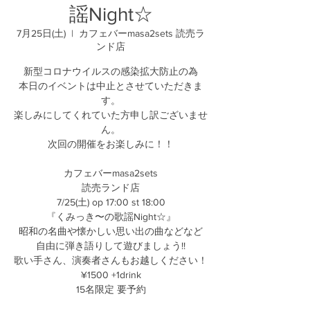
謡Night☆
7月25日(土)
  |  
カフェバーmasa2sets 読売ラ
ンド店
新型コロナウイルスの感染拡大防止の為
本日のイベントは中止とさせていただきま
す。
楽しみにしてくれていた方申し訳ございませ
ん。
次回の開催をお楽しみに！！
カフェバーmasa2sets
読売ランド店
7/25(土) op 17:00 st 18:00
『くみっき〜の歌謡Night☆』
昭和の名曲や懐かしい思い出の曲などなど
自由に弾き語りして遊びましょう!!
歌い手さん、演奏者さんもお越しください！
¥1500 +1drink
15名限定 要予約