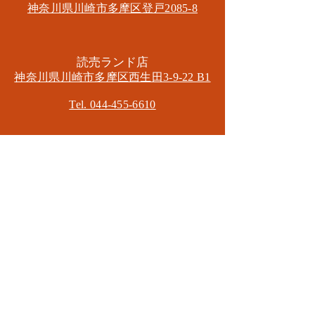
神奈川県川崎市多摩区​登戸2085-8
​読売ランド店
神奈川県川崎市多摩区​西生田3-9-22 B1
Tel. 044-455-6610
​登戸店
神奈川県川崎市多摩区​登戸2583-4
​登戸グランブロス301
​和泉多摩川店
東京都狛江市東和泉3-6-5
​ロイヤル多摩川2F
Mail.
masa2sets@gmail.com